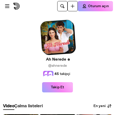
Ana içeriğe atla
Oturum açın
Ah Nerede
@ahnerede
45
takipçi
Takip Et
En yeni
Video
Çalma listeleri