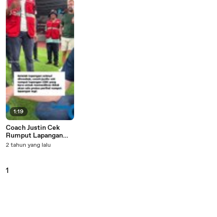
1:19
Coach Justin Cek
Rumput Lapangan
GBK yang Baru Jelang
2 tahun yang lalu
Lawan Jepang, Thom
Haye Tak Perlu Takut
Selebrasi Lagi
1