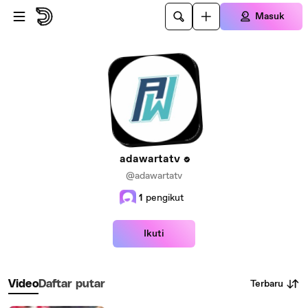
Lewatkan ke konten utama
Masuk
adawartatv
@adawartatv
1
pengikut
Ikuti
Terbaru
Video
Daftar putar