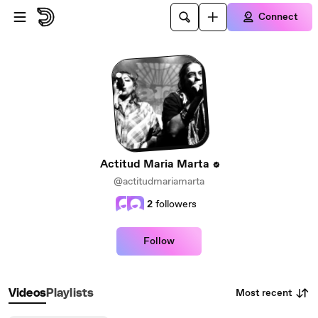
Skip to main content
Connect
Actitud Maria Marta
@actitudmariamarta
2
followers
Follow
Most recent
Videos
Playlists