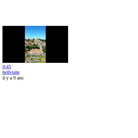
0:45
hellvisite
il y a 9 ans