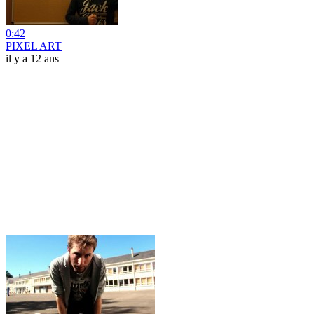
0:42
PIXEL ART
il y a 12 ans