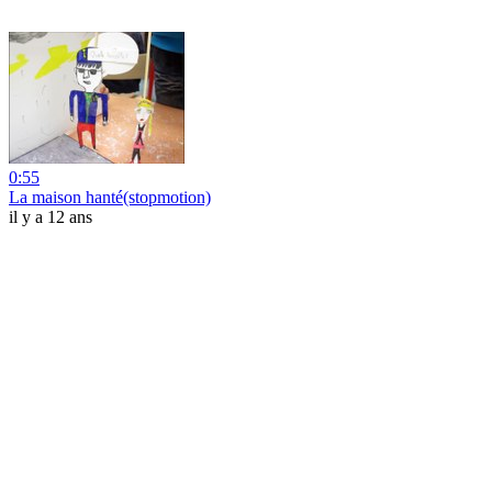
0:55
La maison hanté(stopmotion)
il y a 12 ans