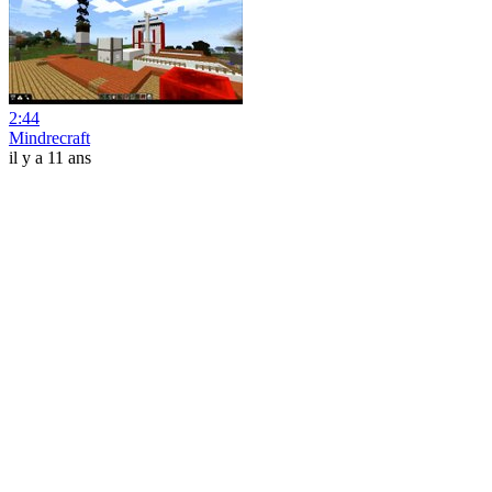
2:44
Mindrecraft
il y a 11 ans