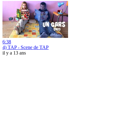
6:38
4) TAP - Scene de TAP
il y a 13 ans