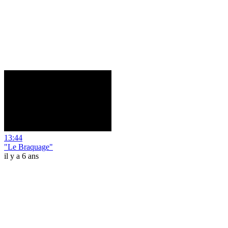
13:44
"Le Braquage"
il y a 6 ans