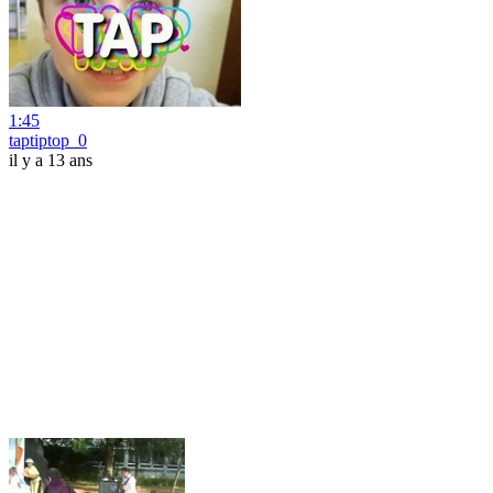
1:45
taptiptop_0
il y a 13 ans