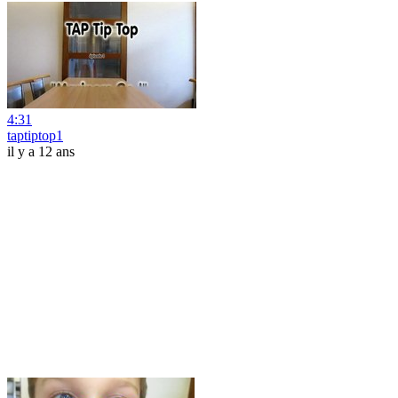
4:31
taptiptop1
il y a 12 ans