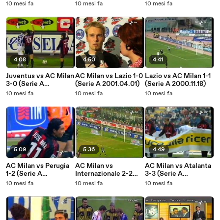
2001.01.28)
2001.03.04)
2000.10.01)
10 mesi fa
10 mesi fa
10 mesi fa
4:08
4:50
4:41
Juventus vs AC Milan
AC Milan vs Lazio 1-0
Lazio vs AC Milan 1-1
3-0 (Serie A
(Serie A 2001.04.01)
(Serie A 2000.11.18)
2001.02.25)
10 mesi fa
10 mesi fa
10 mesi fa
5:09
5:36
4:49
AC Milan vs Perugia
AC Milan vs
AC Milan vs Atalanta
1-2 (Serie A
Internazionale 2-2
3-3 (Serie A
2000.12.23)
(Serie A 2001.01.07)
2000.11.05)
10 mesi fa
10 mesi fa
10 mesi fa