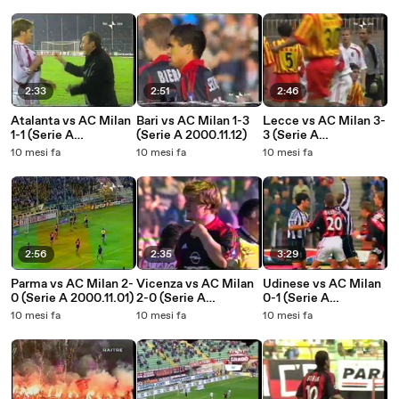
2:33
2:51
2:46
Atalanta vs AC Milan
Bari vs AC Milan 1-3
Lecce vs AC Milan 3-
1-1 (Serie A
(Serie A 2000.11.12)
3 (Serie A
2001.03.10)
2001.04.22)
10 mesi fa
10 mesi fa
10 mesi fa
2:56
2:35
3:29
Parma vs AC Milan 2-
Vicenza vs AC Milan
Udinese vs AC Milan
0 (Serie A 2000.11.01)
2-0 (Serie A
0-1 (Serie A
2001.02.11)
2000.12.03)
10 mesi fa
10 mesi fa
10 mesi fa