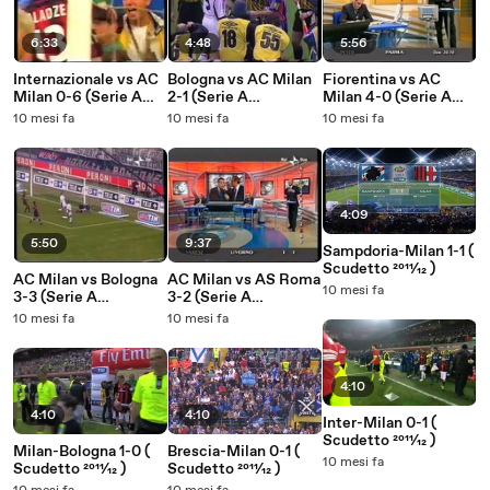
6:33
4:48
5:56
Internazionale vs AC
Bologna vs AC Milan
Fiorentina vs AC
Milan 0-6 (Serie A
2-1 (Serie A
Milan 4-0 (Serie A
2001.05.11)
2000.10.15)
2001.01.13)
10 mesi fa
10 mesi fa
10 mesi fa
4:09
5:50
9:37
Sampdoria-Milan 1-1 (
Scudetto 2011⁄12 )
AC Milan vs Bologna
AC Milan vs AS Roma
10 mesi fa
3-3 (Serie A
3-2 (Serie A
2001.02.17)
2001.01.21)
10 mesi fa
10 mesi fa
4:10
4:10
4:10
Inter-Milan 0-1 (
Scudetto 2011⁄12 )
Milan-Bologna 1-0 (
Brescia-Milan 0-1 (
10 mesi fa
Scudetto 2011⁄12 )
Scudetto 2011⁄12 )