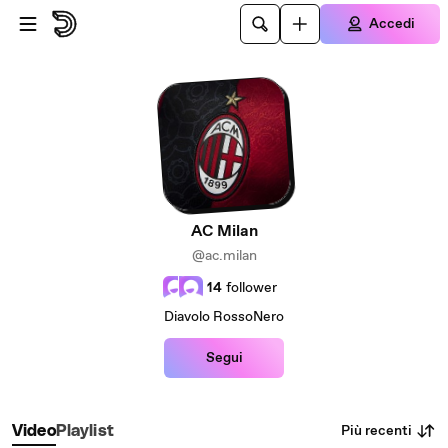
Passa al contenuto principale
Accedi
AC Milan
@ac.milan
14
follower
Diavolo RossoNero
Segui
Più recenti
Video
Playlist