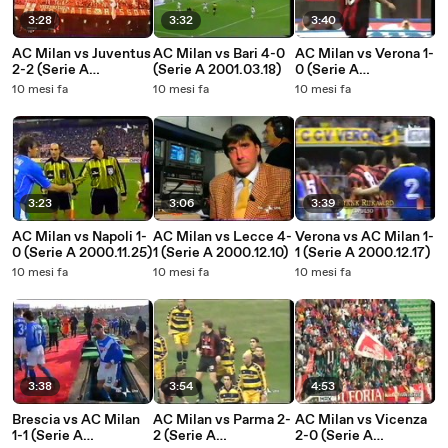
3:28
3:32
3:40
AC Milan vs Juventus
AC Milan vs Bari 4-0
AC Milan vs Verona 1-
2-2 (Serie A
(Serie A 2001.03.18)
0 (Serie A
2000.10.21)
2001.04.29)
10 mesi fa
10 mesi fa
10 mesi fa
3:23
3:06
3:39
AC Milan vs Napoli 1-
AC Milan vs Lecce 4-
Verona vs AC Milan 1-
0 (Serie A 2000.11.25)
1 (Serie A 2000.12.10)
1 (Serie A 2000.12.17)
10 mesi fa
10 mesi fa
10 mesi fa
3:38
3:54
4:53
Brescia vs AC Milan
AC Milan vs Parma 2-
AC Milan vs Vicenza
1-1 (Serie A
2 (Serie A
2-0 (Serie A