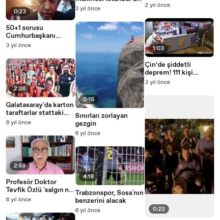
2 yıl önce
geldi
3 yıl önce
0:23
50+1 sorusu
Cumhurbaşkanı
Erdoğan'ı çok
3 yıl önce
1:03
sinirlendirdi! İŞTE O
VİDEO!
Çin’de şiddetli
deprem! 111 kişi
hayatını kaybetti
3 yıl önce
2:26
0:15
Galatasaray'da karton
taraftarlar stattaki
Sınırları zorlayan
yerini alıyor
6 yıl önce
gezgin
6 yıl önce
2:58
4:18
Profesör Doktor
Tevfik Özlü 'salgın ne
Trabzonspor, Sosa'nın
zaman biter?'
6 yıl önce
benzerini alacak
sorusuna cevap verdi
0:22
6 yıl önce