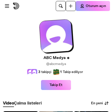
Ana içeriğe atla
Oturum açın
ABC Medya
@abcmedya
3
takipçi
1
Takip ediliyor
Takip Et
En yeni
Video
Çalma listeleri