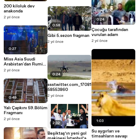
200 kiloluk dev
anakonda
2 yıl önce
0:24
0:58
Çocuğu tarafından
vurulan adam
Gibi 5.sezon fragman
2 yıl önce
2 yıl önce
0:27
Miss Asia Suudi
Arabistan'dan Rumi
Al-Qahtani
2 yıl önce
0:24
ssstwitter.com_17081
58553860
2 yıl önce
0:49
Yalı Çapkını 59.Bölüm
Fragmanı
2 yıl önce
1:03
2:32
Su aygırları ve
Beşiktaş’ın yeni gol
timsahların savaşı
makinesi İstanbul’a