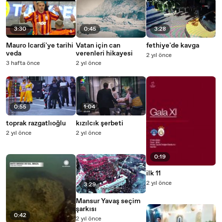
3:30
0:45
3:28
Mauro Icardi'ye tarihi
Vatan için can
fethiye'de kavga
veda
verenleri hikayesi
2 yıl önce
3 hafta önce
2 yıl önce
0:55
1:04
toprak razgatlıoğlu
kızılcık şerbeti
2 yıl önce
2 yıl önce
0:19
ilk 11
2 yıl önce
3:29
Mansur Yavaş seçim
şarkısı
0:42
2 yıl önce