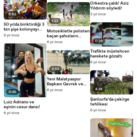
Orkestra çaldı! Aziz
Yıldırım söyledi!
6:52
3 yıl önce
1:22
50 yılda biriktirdiği 3
bin şişe kolonyayı
Motosikletle polisten
dağıtıyor
6 yıl önce
kaçan şahısların
yakalandığı anlar
0:28
6 yıl önce
havadan görüntülendi
Trafikte müstehcen
harekete gözaltı
6 yıl önce
0:55
Yeni Malatyaspor
Başkanı Gevrek ve
taraftarlar arasında
4:38
6 yıl önce
0:45
kavga
Şanlıurfa’da çekirge
Luiz Adriano ve
tehlikesi
eşinin cesur dansı!
6 yıl önce
6 yıl önce