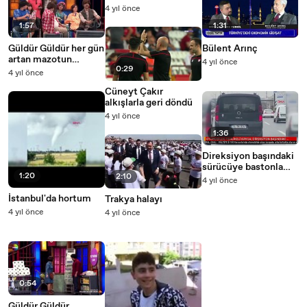
toz bulutu kapladı
4 yıl önce
1:57
1:31
Güldür Güldür her gün
Bülent Arınç
artan mazotun
4 yıl önce
0:29
fiyatına yetişemedi
4 yıl önce
Cüneyt Çakır
alkışlarla geri döndü
4 yıl önce
1:36
Direksiyon başındaki
sürücüye bastonla
1:20
2:10
vurdu
4 yıl önce
İstanbul'da hortum
Trakya halayı
4 yıl önce
4 yıl önce
0:54
Güldür Güldür