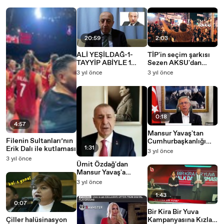
20:59
2:03
ALİ YEŞİLDAĞ-1-
TİP'in seçim şarkısı
TAYYİP ABİYLE 1
Sezen AKSU'dan
MİLYAR DOLAR
"Karşıyım"
3 yıl önce
3 yıl önce
0:18
4:57
Mansur Yavaş'tan
Filenin Sultanları’nın
Cumhurbaşkanlığı
1:31
Erik Dalı ile kutlaması
adaylı açıklaması:
3 yıl önce
"Görev olarak kabul
3 yıl önce
Ümit Özdağ'dan
edebilirim"
Mansur Yavaş'a
adaylık çağrısı yaptı
3 yıl önce
1:43
0:07
Bir Kira Bir Yuva
Çiller halüsinasyon
Kampanyasına Kızları