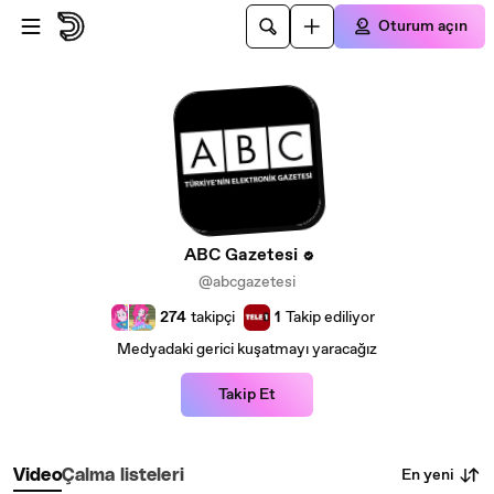
Ana içeriğe atla
Oturum açın
ABC Gazetesi
@abcgazetesi
274
takipçi
1
Takip ediliyor
Medyadaki gerici kuşatmayı yaracağız
Takip Et
En yeni
Video
Çalma listeleri