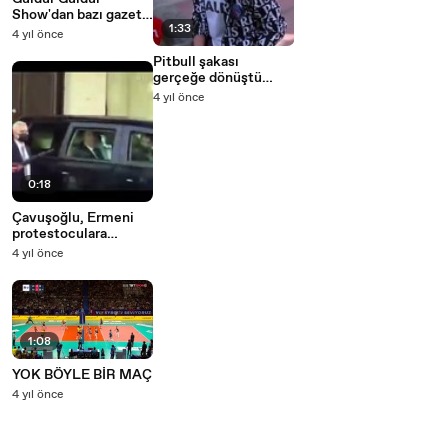
Show'dan bazı gazete
1:33
manşetlerine
4 yıl önce
göndermei-
Pitbull şakası
gerçeğe dönüştü
çocuklar dehşeti
4 yıl önce
yaşadı
0:18
Çavuşoğlu, Ermeni
protestoculara
‘bozkurt’ işaretiyle
4 yıl önce
tepki gösterdi
1:08
YOK BÖYLE BİR MAÇ
4 yıl önce