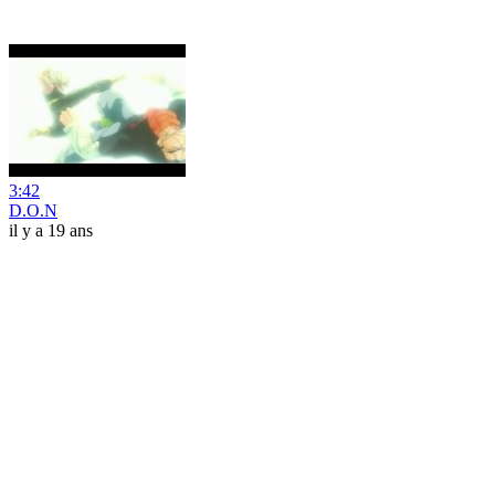
3:42
D.O.N
il y a 19 ans