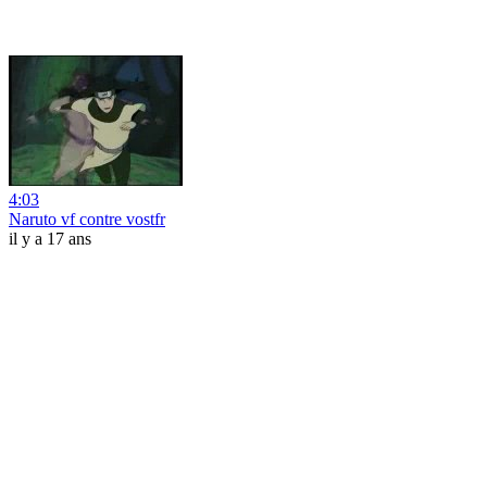
4:03
Naruto vf contre vostfr
il y a 17 ans