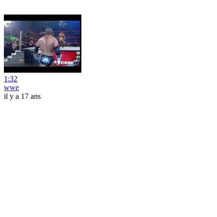
1:32
wwe
il y a 17 ans