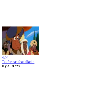
4:04
Takfarinas feat alladin
il y a 18 ans