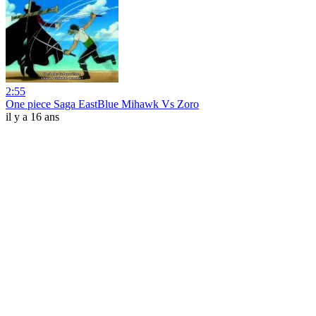
2:55
One piece Saga EastBlue Mihawk Vs Zoro
il y a 16 ans