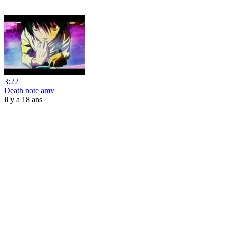
3:22
Death note amv
il y a 18 ans