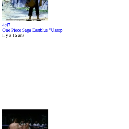
4:47
One Piece Saga Eastblue "Ussop"
il y a 16 ans