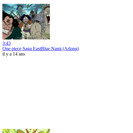
3:43
One piece Saga EastBlue Nami (Arlong)
il y a 14 ans