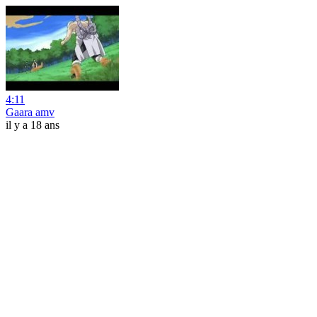
4:11
Gaara amv
il y a 18 ans