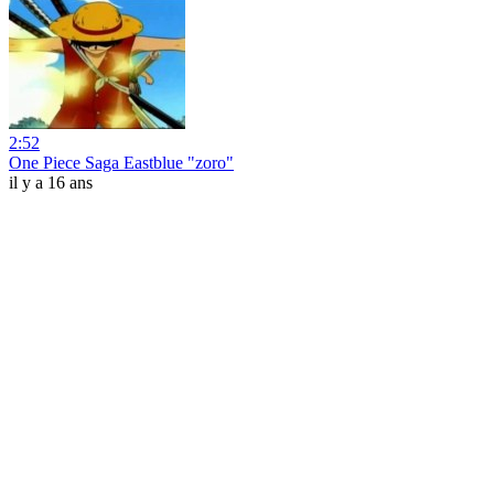
2:52
One Piece Saga Eastblue "zoro"
il y a 16 ans