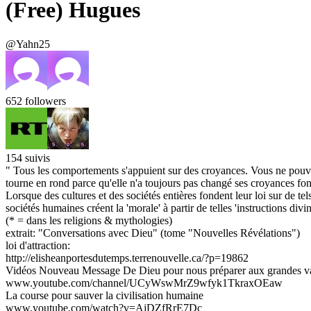
(Free) Hugues
@Yahn25
652
followers
154
suivis
" Tous les comportements s'appuient sur des croyances. Vous ne pouvez
tourne en rond parce qu'elle n'a toujours pas changé ses croyances fon
Lorsque des cultures et des sociétés entières fondent leur loi sur de te
sociétés humaines créent la 'morale' à partir de telles 'instructions divin
(* = dans les religions & mythologies)
extrait: "Conversations avec Dieu" (tome "Nouvelles Révélations")
loi d'attraction:
http://elisheanportesdutemps.terrenouvelle.ca/?p=19862
Vidéos Nouveau Message De Dieu pour nous préparer aux grandes v
www.youtube.com/channel/UCyWswMrZ9wfyk1TkraxOEaw
La course pour sauver la civilisation humaine
www.youtube.com/watch?v=AjDZfRrE7Dc