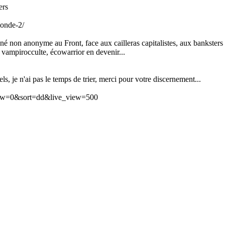
ers
onde-2/
né non anonyme au Front, face aux cailleras capitalistes, aux banksters 
 vampirocculte, écowarrior en devenir...
, je n'ai pas le temps de trier, merci pour votre discernement...
iew=0&sort=dd&live_view=500