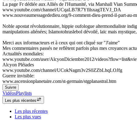
La page Fr dédiée aux Alliés de l'Humanité, via Marshall Vian Summ
www.youtube.com/channel/UCqaLB7R7YfilsxagTEVJ_DA
www.nouveaumessagededieu.org/9-comment-dieu-prend-il-part-au-m
Noble apostat révolutionnaire, hippie oufologue altermondialiste indig
manipulations aliénées; Islamotohraslebol dévoilé, laïc mais mystique,
Merci aux informacteurs et à ceux qui ont cliqué sur "J'aime"
Mes commentaires passés ne reflètent parfois plus mes croyances actuels
Actualités mondiales:
www.youtube.com/user/AlcyonDiciembre2012/videos?flow=list&v
Alcyon Pléiades
www.youtube.com/channel/UCokNagm3v2S0ZZbLhqLOJfg
Guerre invisible:
www.ascensionplanetaire.com/st-germain/stgplanastral.htm
Suivre
Vidéos
Playlists
Les plus récentes
Les plus récentes
Les plus vues