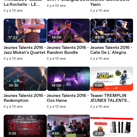
La Rochelle - LE
Yasin
il y a 10 ans
SENTIER
il y a 10 ans
il y a 10 ans
GOURMAND
17:23
19:06
23:16
Jeunes Talents 2016 -
Jeunes Talents 2016 -
Jeunes Talents 2016 -
Jazz Moket's Quartet
Random Bundle
Calle De L' Alegria
il y a 10 ans
il y a 10 ans
il y a 10 ans
39:35
15:05
1:05
Jeunes Talents 2016 -
Jeunes Talents 2016 -
Teaser TREMPLIN
Redemption
Ozo Haine
JEUNES TALENTS
2016 - Châtellerault
il y a 10 ans
il y a 10 ans
il y a 10 ans
0:32
4:55
2:55