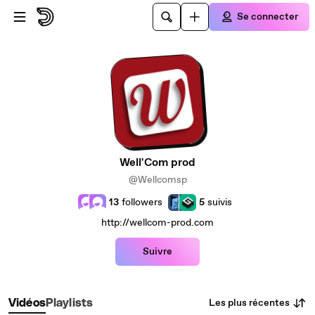
Passer au contenu principal
Se connecter
Well'Com prod
@Wellcomsp
13
followers
5
suivis
http://wellcom-prod.com
Suivre
Les plus récentes
Vidéos
Playlists