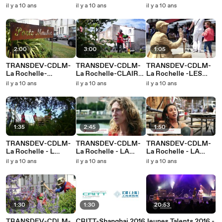
SANTINI
PATRICE GIRET
L'INSTALLATION DU
il y a 10 ans
il y a 10 ans
il y a 10 ans
MOBILIER
2:00
3:00
1:05
TRANSDEV-CDLM-
TRANSDEV-CDLM-
TRANSDEV-CDLM-
La Rochelle-
La Rochelle-CLAIRE
La Rochelle -LES
THIERRY
POURSIN
MIROIRS
il y a 10 ans
il y a 10 ans
il y a 10 ans
REVEILLÈRE
DEFORMANTS
1:35
2:45
1:50
TRANSDEV-CDLM-
TRANSDEV-CDLM-
TRANSDEV-CDLM-
La Rochelle - L
La Rochelle - LA
La Rochelle - LA
INSTALLATION DE
SIGNALISATION AU
CREATION DU
il y a 10 ans
il y a 10 ans
il y a 10 ans
LA CAUSEUSE
SOL
MOBILIER
1:30
1:30
20:53
TRANSDEV-CDLM-
CRITT-Shanghai 2016
Jeunes Talents 2016 -