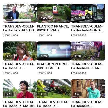
4:15
3:40
3:10
TRANSDEV-CDLM-
PLANTCO FRANCE,
TRANSDEV-CDLM-
La Rochele-BEST OF
86120 CIVAUX
La Rochele-SONIA
V2
LAVADINHOSONIA
il y a 10 ans
il y a 10 ans
il y a 10 ans
LAVADINHO-
MASTER
2:10
0:25
2:28
TRANSDEV-CDLM-
ROAZHON PERCHE
TRANSDEV-CDLM-
La Rochelle-
2016-TEASER
La Rochelle-JEAN
BRIGITTE
MARC SOUBESTE
il y a 10 ans
il y a 10 ans
il y a 10 ans
DESVEAUX
2:10
1:50
1:45
TRANSDEV-CDLM-
TRANSDEV-CDLM-
TRANSDEV-CDLM-
La Rochelle-MARIE
La Rochelle-
La Rochelle -