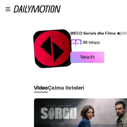
Ana içeriğe atla
WECO Seriale dhe Filma
@We
26
takipçi
Takip Et
Video
Çalma listeleri