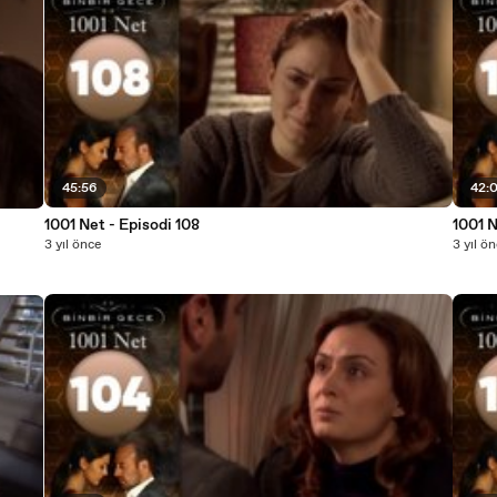
45:56
42:
1001 Net - Episodi 108
1001 N
3 yıl önce
3 yıl ö