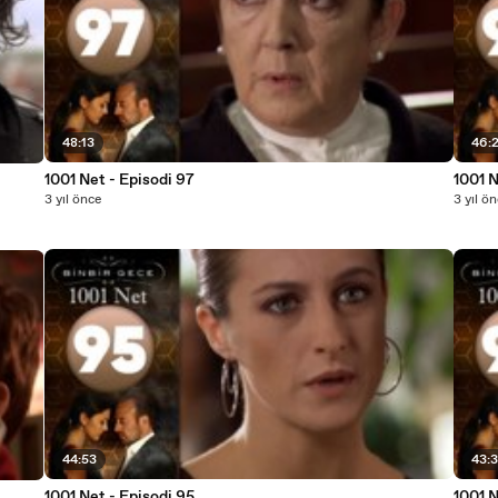
48:13
46:
1001 Net - Episodi 97
1001 N
3 yıl önce
3 yıl ö
44:53
43:
1001 Net - Episodi 95
1001 N