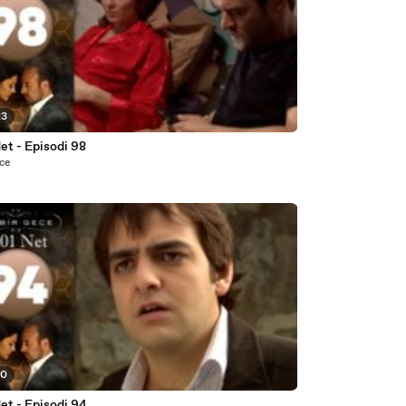
23
et - Episodi 98
nce
30
et - Episodi 94