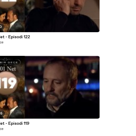
10
et - Episodi 122
nce
35
et - Episodi 119
nce