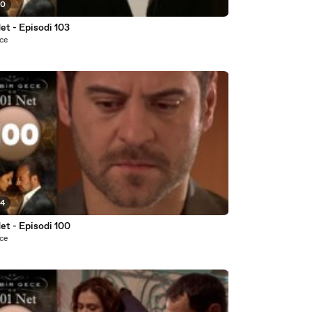
30
et - Episodi 103
nce
34
et - Episodi 100
nce