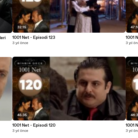
32:15
47:
1001 Net - Episodi 123
1001 N
deri
3 yıl önce
3 yıl ö
45:35
46:
1001 Net - Episodi 120
1001 N
3 yıl önce
3 yıl ö