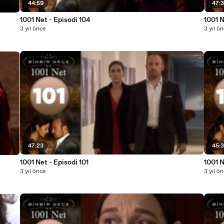
44:59
47:
1001 Net - Episodi 104
1001 N
3 yıl önce
3 yıl ö
47:23
45:
1001 Net - Episodi 101
1001 N
3 yıl önce
3 yıl ö