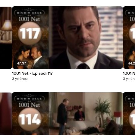
47:37
44:
1001 Net - Episodi 117
1001 N
3 yıl önce
3 yıl ö