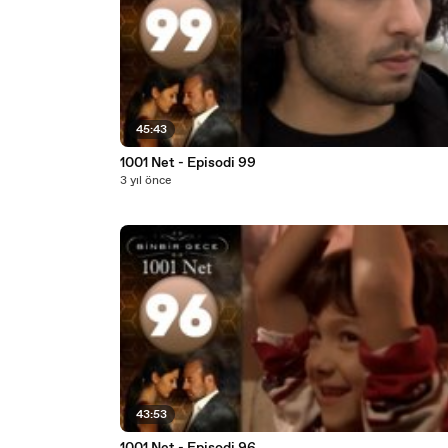
45:43
1001 Net - Episodi 99
3 yıl önce
43:53