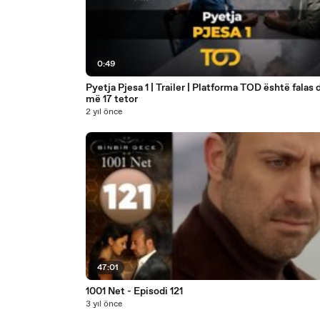
0:49
Pyetja Pjesa 1 | Trailer | Platforma TOD është falas 
më 17 tetor
2 yıl önce
47:01
1001 Net - Episodi 121
3 yıl önce