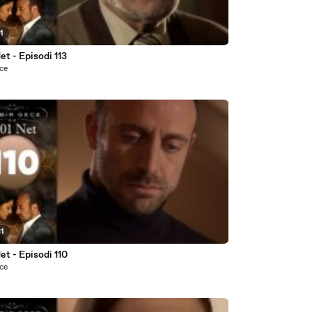
1
et - Episodi 113
nce
31
et - Episodi 110
nce