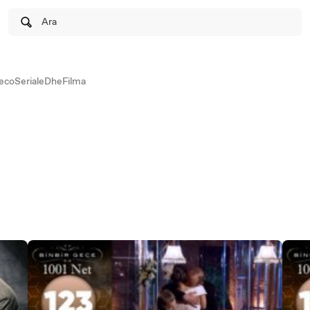
Ara
coSerialeDheFilma