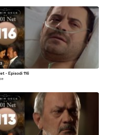
23
et - Episodi 116
nce