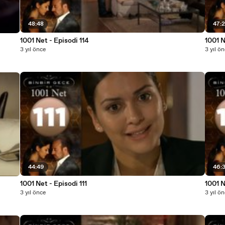
48:48
47:2
1001 Net - Episodi 114
1001 N
3 yıl önce
3 yıl ö
44:49
46:
1001 Net - Episodi 111
1001 N
3 yıl önce
3 yıl ö