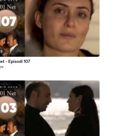
03
et - Episodi 107
nce