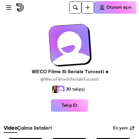
Ana içeriğe atla
Oturum açın
WECO Filme Si Seriale Turcesti
@WecoFilmeSiSerialeTurcesti
30
takipçi
Takip Et
En yeni
Video
Çalma listeleri