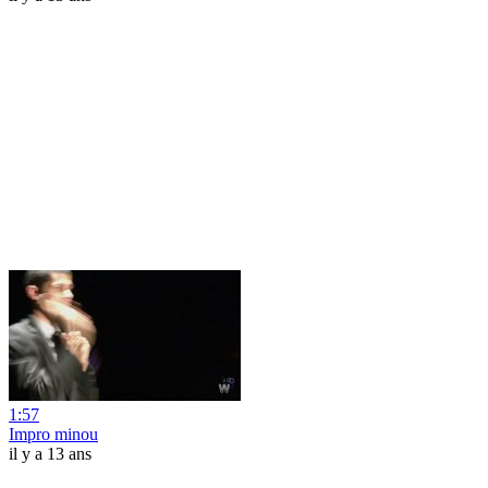
1:57
Impro minou
il y a 13 ans