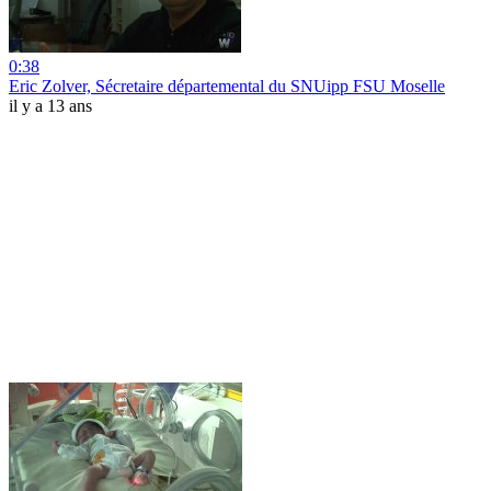
0:38
Eric Zolver, Sécretaire départemental du SNUipp FSU Moselle
il y a 13 ans