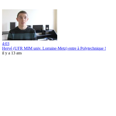
4:03
Hervé (UFR MIM univ. Lorraine-Metz) entre à Polytechnique !
il y a 13 ans