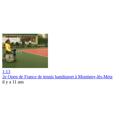
1:13
2e Open de France de tennis handisport à Montigny-lès-Metz
il y a 11 ans