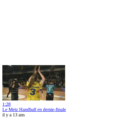
1:28
Le Metz Handball en demie-finale
il y a 13 ans