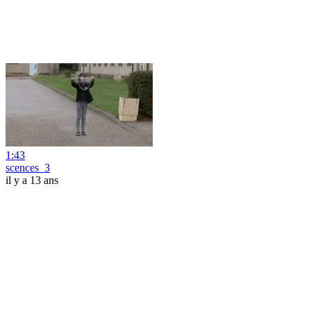
1:43
scences_3
il y a 13 ans