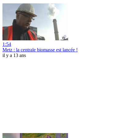
1:54
Metz : la centrale biomasse est lancée !
il y a 13 ans