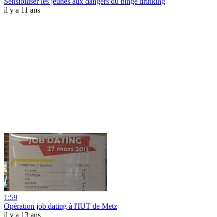
Sensibiliser les jeunes aux dangers du binge drinking
il y a 11 ans
1:59
Opération job dating à l'IUT de Metz
il y a 13 ans