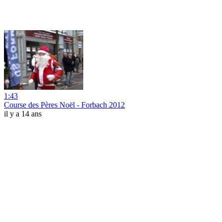
1:43
Course des Pères Noël - Forbach 2012
il y a 14 ans