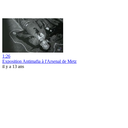
1:26
Exposition Antimafia à l'Arsenal de Metz
il y a 13 ans