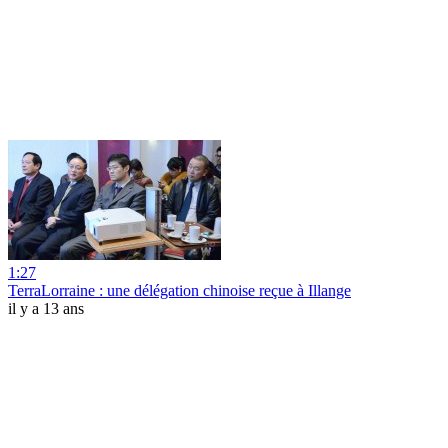
1:27
TerraLorraine : une délégation chinoise reçue à Illange
il y a 13 ans