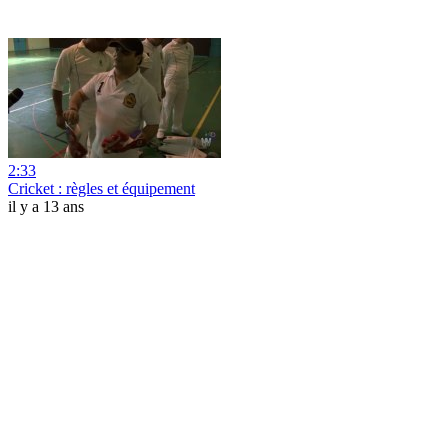
2:33
Cricket : règles et équipement
il y a 13 ans