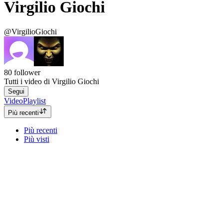
Virgilio Giochi
@VirgilioGiochi
80
follower
Tutti i video di Virgilio Giochi
Segui
Video
Playlist
Più recenti
Più recenti
Più visti