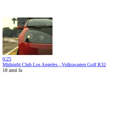
0:25
Midnight Club Los Angeles - Volkswagen Golf R32
18 anni fa