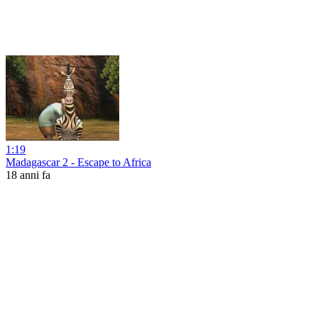
1:19
Madagascar 2 - Escape to Africa
18 anni fa