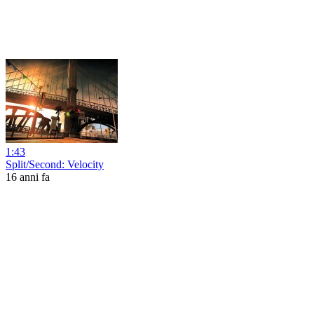
1:43
Split/Second: Velocity
16 anni fa