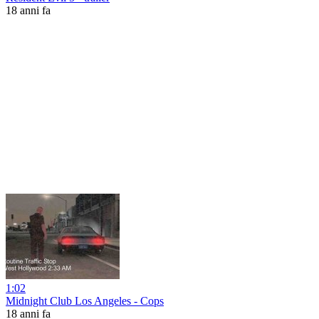
18 anni fa
1:02
Midnight Club Los Angeles - Cops
18 anni fa