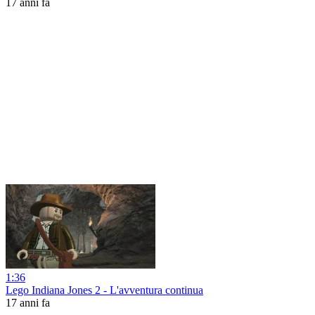
17 anni fa
1:36
Lego Indiana Jones 2 - L'avventura continua
17 anni fa