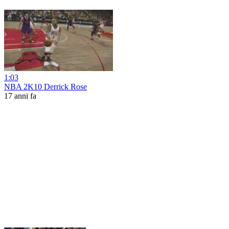
1:03
NBA 2K10 Derrick Rose
17 anni fa