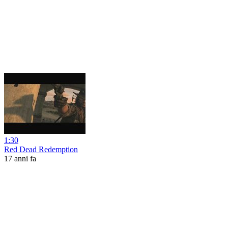
1:30
Red Dead Redemption
17 anni fa