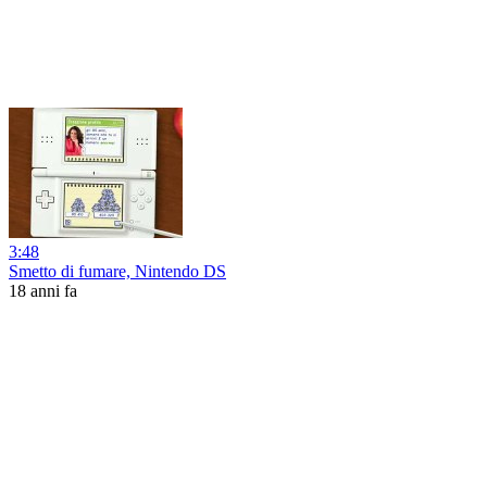
3:48
Smetto di fumare, Nintendo DS
18 anni fa