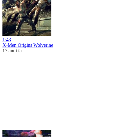
1:43
X-Men Origins Wolverine
17 anni fa