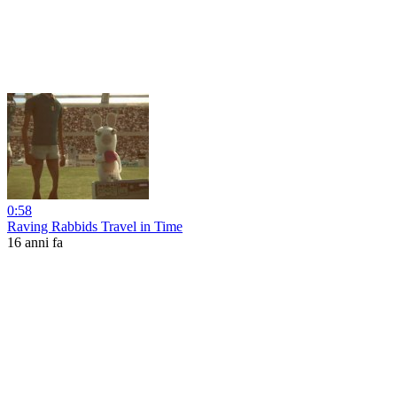
0:58
Raving Rabbids Travel in Time
16 anni fa