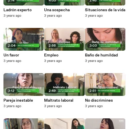
2:14
4:03
2:46
Ladrón experto
Una sospecha
Situaciones de la vida
3 years ago
3 years ago
3 years ago
2:04
2:56
3:03
Un favor
Empleo
Baño de humildad
3 years ago
3 years ago
3 years ago
3:12
2:49
2:51
Pareja inestable
Maltrato laboral
No discrimines
3 years ago
3 years ago
3 years ago