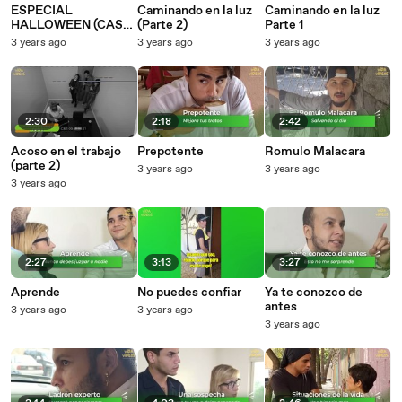
ESPECIAL
Caminando en la luz
Caminando en la luz
HALLOWEEN (CASA
(Parte 2)
Parte 1
ENCANTADA)
3 years ago
3 years ago
3 years ago
2:30
2:18
2:42
Acoso en el trabajo
Prepotente
Romulo Malacara
(parte 2)
3 years ago
3 years ago
3 years ago
2:27
3:13
3:27
Aprende
No puedes confiar
Ya te conozco de
antes
3 years ago
3 years ago
3 years ago