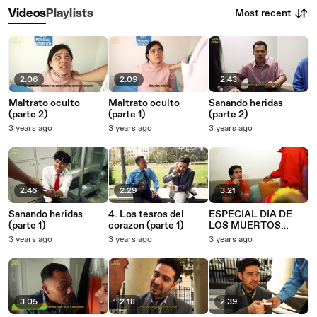
Most recent
Videos
Playlists
2:06
2:09
2:43
Maltrato oculto
Maltrato oculto
Sanando heridas
(parte 2)
(parte 1)
(parte 2)
3 years ago
3 years ago
3 years ago
2:46
2:29
3:21
Sanando heridas
4. Los tesros del
ESPECIAL DÍA DE
(parte 1)
corazon (parte 1)
LOS MUERTOS
(AMOR DE FAMILIA)
3 years ago
3 years ago
3 years ago
3:05
2:18
2:39