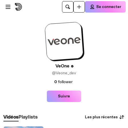
Passer au contenu principal
Se connecter
VeOne
@Veone_dev
0
follower
Suivre
Les plus récentes
Vidéos
Playlists