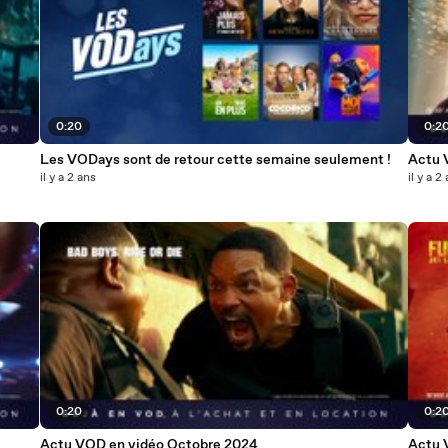
0:20
0:2
Les VODays sont de retour cette semaine seulement !
Actu 
il y a 2 ans
il y a 2
0:20
0:2
Actu VOD en vidéo Octobre 2024
Actu 