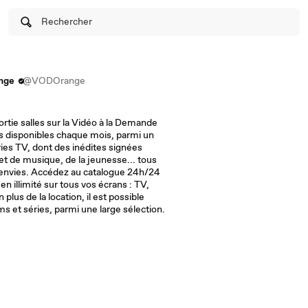
Rechercher
nge
@VODOrange
ortie salles sur la Vidéo à la Demande
s disponibles chaque mois, parmi un
ries TV, dont des inédites signées
t de musique, de la jeunesse... tous
s envies. Accédez au catalogue 24h/24
en illimité sur tous vos écrans : TV,
ms et séries, parmi une large sélection.