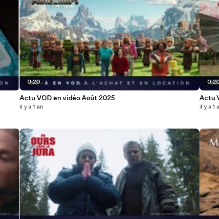
0:20
0:2
Actu VOD en vidéo Août 2025
Actu 
il y a 1 an
il y a 1 