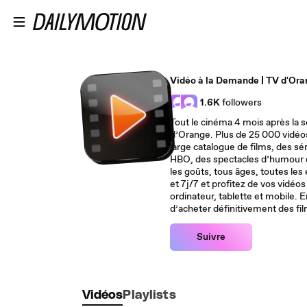
Passer au contenu principal
Vidéo à la Demande | TV d'Ora
1.6K
followers
Tout le cinéma 4 mois après la s
d’Orange. Plus de 25 000 vidéo
large catalogue de films, des sé
HBO, des spectacles d’humour e
les goûts, tous âges, toutes le
et 7j/7 et profitez de vos vidéos 
ordinateur, tablette et mobile. En plus de la location, il est possible
d’acheter définitivement des fil
Suivre
Vidéos
Playlists