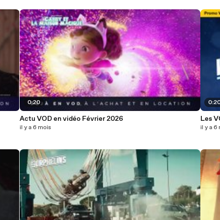
0:20
0:2
Actu VOD en vidéo Février 2026
Les V
il y a 6 mois
il y a 6