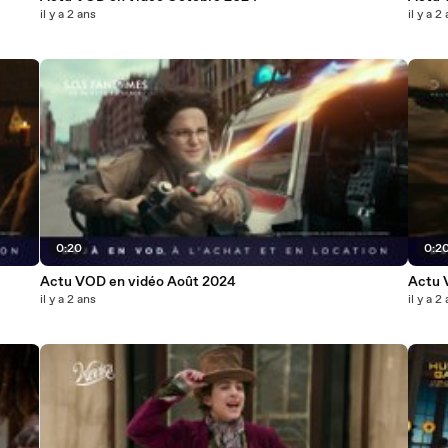
il y a 2 ans
il y a 2
0:20
0:2
Actu VOD en vidéo Août 2024
Actu 
il y a 2 ans
il y a 2