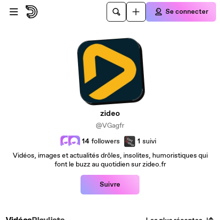
Passer au contenu principal
Se connecter
zideo
@VGagfr
14
followers
1
suivi
Vidéos, images et actualités drôles, insolites, humoristiques qui
font le buzz au quotidien sur zideo.fr
Suivre