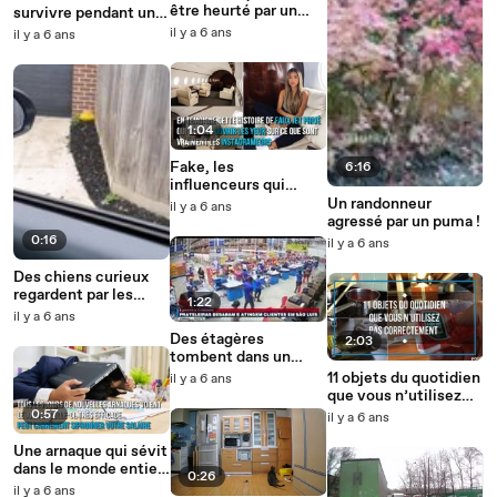
être heurté par un
survivre pendant une
train avec son chien
guerre de nerf
il y a 6 ans
il y a 6 ans
1:04
Fake, les
6:16
influenceurs qui
voyagent en jet privé
Un randonneur
il y a 6 ans
agressé par un puma !
0:16
il y a 6 ans
Des chiens curieux
regardent par les
1:22
trous d'une palissade
il y a 6 ans
Des étagères
2:03
tombent dans un
super marché au
11 objets du quotidien
il y a 6 ans
Brésil !
que vous n’utilisez
pas correctement
0:57
il y a 6 ans
Une arnaque qui sévit
dans le monde entier
0:26
pour voler votre
il y a 6 ans