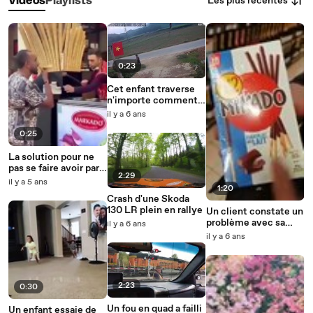
Les plus récentes
Vidéos
Playlists
0:23
Cet enfant traverse
n'importe comment
et frôle le drame
il y a 6 ans
0:25
La solution pour ne
pas se faire avoir par
2:29
un vendeur de glace !
il y a 5 ans
1:20
Crash d'une Skoda
130 LR plein en rallye
Un client constate un
problème avec sa
il y a 6 ans
boîte de Mikado
il y a 6 ans
2:23
0:30
Un fou en quad a failli
Un enfant essaie de