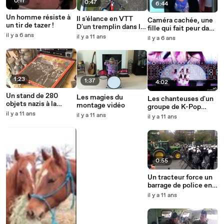
0:17
0:47
6:44
Un homme résiste à
Il s'élance en VTT
Caméra cachée, une
un tir de tazer !
D'un tremplin dans le
fille qui fait peur dans
vide mais son
il y a 6 ans
un ascenseur
il y a 11 ans
il y a 6 ans
parachute ne s'ouvre
pas
1:23
1:37
4:02
Un stand de 280
Les magies du
Les chanteuses d'un
objets nazis à la
montage vidéo
groupe de K-Pop
braderie de Lille
il y a 11 ans
chutent à six reprises
il y a 11 ans
il y a 11 ans
durant la même
chanson.
0:55
Un tracteur force un
barrage de police en
Belgique
il y a 11 ans