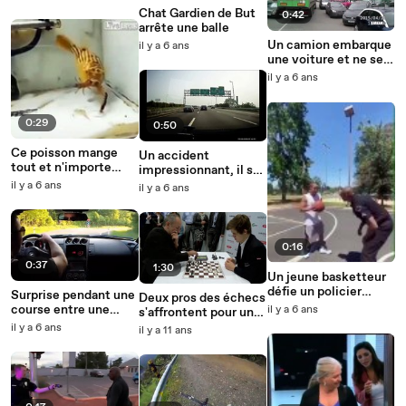
salaire !
Chat Gardien de But
0:42
arrête une balle
Un camion embarque
il y a 6 ans
une voiture et ne se
rend compte de rien !
il y a 6 ans
0:29
0:50
Ce poisson mange
Un accident
tout et n'importe
impressionnant, il se
quoi
fait éjecter hors de sa
il y a 6 ans
il y a 6 ans
voiture
0:16
0:37
1:30
Un jeune basketteur
défie un policier
Surprise pendant une
Deux pros des échecs
beaucoup trop chaud
course entre une
il y a 6 ans
s'affrontent pour une
!
nissan et un porsche
partie ultra rapide
il y a 6 ans
il y a 11 ans
sur route ouverte