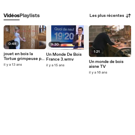
Les plus récentes
Vidéos
Playlists
0:49
9:30
1:21
jouet en bois la
Un Monde De Bois
Tortue grimpeuse par
France 3.wmv
Un monde de bois
Un Monde De Bois
il y a 13 ans
il y a 15 ans
aisne TV
il y a 16 ans