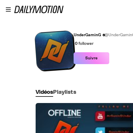
Passer au contenu principal
UnderGaminG
@UnderGamin
0
follower
Suivre
Vidéos
Playlists