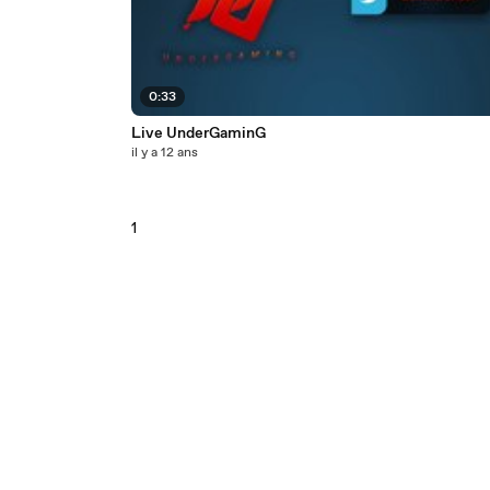
0:33
Live UnderGaminG
il y a 12 ans
1