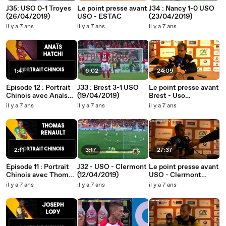
J35: USO 0-1 Troyes
Le point presse avant
J34 : Nancy 1-0 USO
(26/04/2019)
USO - ESTAC
(23/04/2019)
il y a 7 ans
il y a 7 ans
il y a 7 ans
1:47
6:02
24:09
Épisode 12 : Portrait
J33 : Brest 3-1 USO
Le point presse avant
Chinois avec Anaïs
(19/04/2019)
Brest - Uso
Hatchi
(18/04/2019)
il y a 7 ans
il y a 7 ans
il y a 7 ans
2:11
3:17
27:37
Épisode 11 : Portrait
J32 - USO - Clermont
Le point presse avant
Chinois avec Thomas
(12/04/2019)
USO - Clermont
Renault
(11/04/2019)
il y a 7 ans
il y a 7 ans
il y a 7 ans