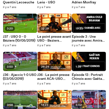
Quentin Lecoeuche
Lens - USO
Adrien Monfray
il y a 7 ans
il y a 7 ans
il y a 7 ans
3:20
22:29
19:23
J37 : USO 0 - 0
Le point presse avant
Épisode 3 : Une
Béziers (10/05/2019)
USO - Beziers
journée avec Amira
(09/06/2019)
Ould Braham
il y a 7 ans
il y a 7 ans
il y a 7 ans
3:50
26:24
1:39
J36 : Ajaccio 1-0 USO
J36 : Le point presse
Épisode 13 : Portrait
(03/05/2019)
avant ACA-USO
Chinois avec Gaëtan
(02/05/2019)
Perrin
il y a 7 ans
il y a 7 ans
il y a 7 ans
3:08
14:23
5:02