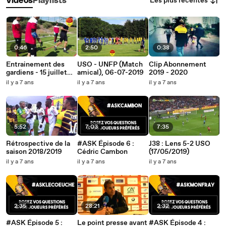
Les plus récentes
Vidéos
Playlists
0:46
2:50
0:38
Entrainement des
USO - UNFP (Match
Clip Abonnement
gardiens - 15 juillet
amical), 06-07-2019
2019 - 2020
2019
il y a 7 ans
il y a 7 ans
il y a 7 ans
5:52
7:03
7:35
Rétrospective de la
#ASK Épisode 6 :
J38 : Lens 5-2 USO
saison 2018/2019
Cédric Cambon
(17/05/2019)
il y a 7 ans
il y a 7 ans
il y a 7 ans
2:35
28:21
2:32
#ASK Épisode 5 :
Le point presse avant
#ASK Épisode 4 :