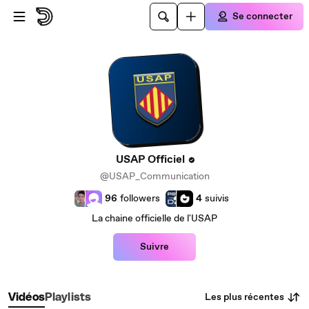
Passer au contenu principal
Se connecter
USAP Officiel
@USAP_Communication
96
followers
4
suivis
La chaine officielle de l'USAP
Suivre
Les plus récentes
Vidéos
Playlists