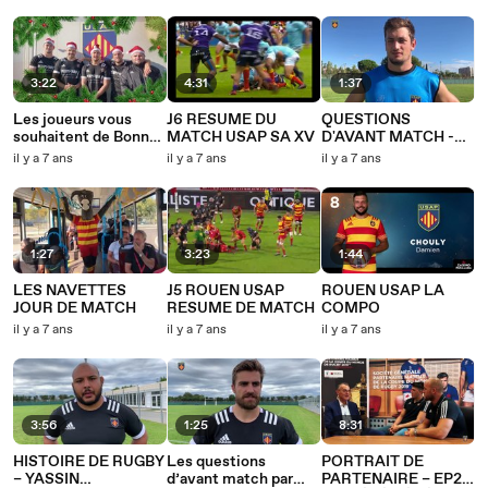
3:22
4:31
1:37
Les joueurs vous
J6 RESUME DU
QUESTIONS
souhaitent de Bonnes
MATCH USAP SA XV
D'AVANT MATCH -
Fêtes en chanson ...
TRISTAN
il y a 7 ans
il y a 7 ans
il y a 7 ans
LABOUTELEY
1:27
3:23
1:44
LES NAVETTES
J5 ROUEN USAP
ROUEN USAP LA
JOUR DE MATCH
RESUME DE MATCH
COMPO
il y a 7 ans
il y a 7 ans
il y a 7 ans
3:56
1:25
8:31
HISTOIRE DE RUGBY
Les questions
PORTRAIT DE
– YASSIN
d’avant match par
PARTENAIRE – EP2 –