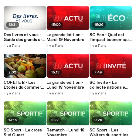
location à
l’abonnement
13:31
15:00
15:26
Des livres et vous -
La grande édition -
SO Eco - Quel est
Guide des grands crus
Mardi 19 Novembre
l'impact économique
classés
du mouvement des
il y a 7 ans
il y a 7 ans
il y a 7 ans
gilets jaunes en un an
?
2:02
15:18
7:49
COFETE B - Les
La grande édition -
SO Invité - La
Etoiles du commerce
Lundi 18 Novembre
collecte nationale
et de l'artisanat de
des banques
il y a 7 ans
il y a 7 ans
il y a 7 ans
Bordeaux 2019
alimentaires
13:16
8:22
9:26
SO Sport - Le cross
Rematch - Lundi 18
SO Sport - Les
Sud Ouest
Novembre
Walters du sport les