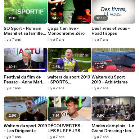
11:18
14:33
12:58
SO Sport - Romain
Ça part en live -
Des livres et vous -
Mesnil et sa famille
Monochrome Zéro
Road trippes
autour du monde
il y a 7 ans
il y a 7 ans
il y a 7 ans
direction Tokyo 2020
10:11
2:58
2:47
Festival du film de
walters du sport 2019
Walters du Sport
Pessac - Anne Marie
- SPORTS
2019 - Athlétisme
Cocula
MECANIQUE
il y a 7 ans
il y a 7 ans
il y a 7 ans
2:56
7:14
6:56
Walters du sport 2019
DÉCOUVERTES -
Modes d'emplois - Le
- Les Dirigeants
LES SURFEURS
Grand Dressing : les
QUADRAS
vêtements en
il y a 7 ans
il y a 7 ans
il y a 7 ans