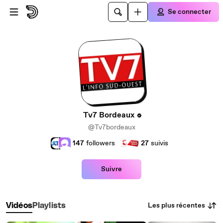
Passer au contenu principal
Se connecter
Tv7 Bordeaux
@Tv7bordeaux
147
followers
27
suivis
Suivre
Les plus récentes
Vidéos
Playlists