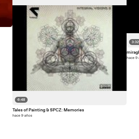
3:3
mirag
hace 9
6:48
Tales of Painting & SPCZ: Memories
hace 9 años