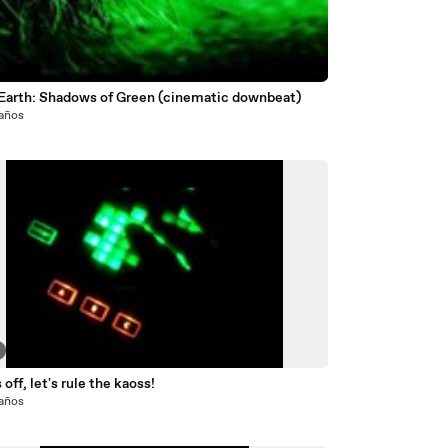
Earth: Shadows of Green (cinematic downbeat)
 años
 off, let's rule the kaoss!
 años