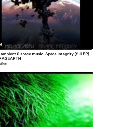
36
 ambient & space music: Space Integrity (full EP)
IRAGEARTH
 años