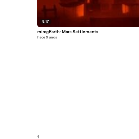
8:17
miragEarth: Mars Settlements
hace 9 años
1