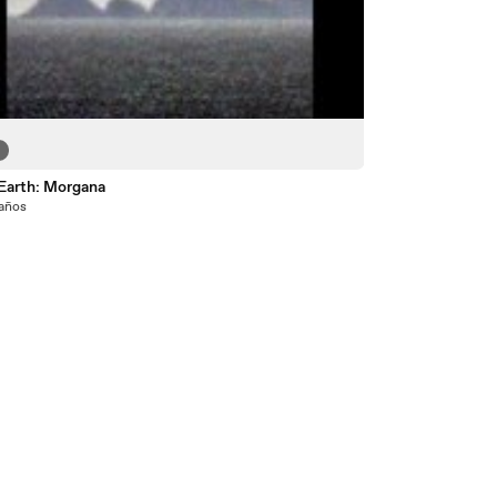
2
Earth: Morgana
 años