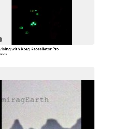
2
ising with Korg Kaossilator Pro
 años