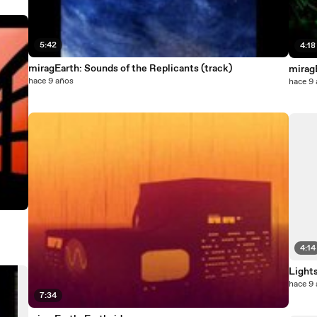
5:42
4:18
miragEarth: Sounds of the Replicants (track)
mirag
hace 9 años
hace 9
4:14
Lights
hace 9
7:34