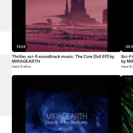
13:24
25:
Thriller, sci-fi soundtrack music: The Core (full EP) by
Sci-Fi
MIRAGEARTH
by M
hace 9 años
hace 9