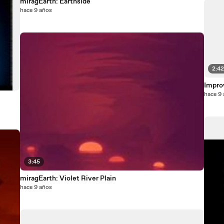
miragEarth: Earthside
hace 9 años
2:4
Improv
hace 9
3:45
miragEarth: Violet River Plain
hace 9 años