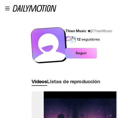
Saltar al contenido principal
Thian Music
@ThianMusic
12
seguidores
Seguir
Vídeos
Listas de reproducción