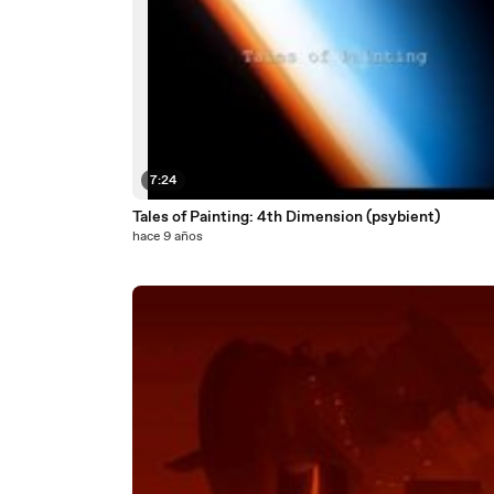
7:24
Tales of Painting: 4th Dimension (psybient)
hace 9 años