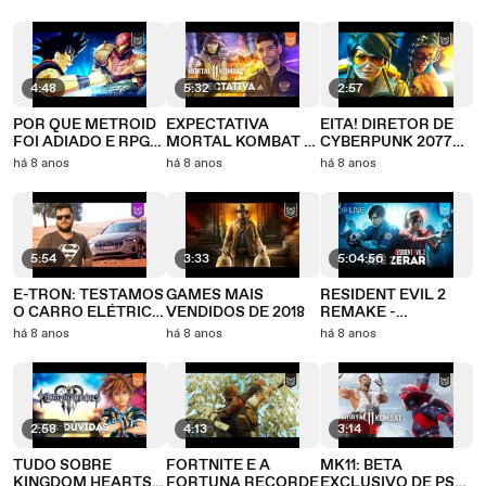
S01E05 - Nina Silva
COMPLETO
(CLAIRE)
4:48
5:32
2:57
POR QUE METROID
EXPECTATIVA
EITA! DIRETOR DE
FOI ADIADO E RPG
MORTAL KOMBAT 11
CYBERPUNK 2077
DE DBZ
(ft DAVY JONES)
NA BLIZZARD
há 8 anos
há 8 anos
há 8 anos
5:54
3:33
5:04:56
E-TRON: TESTAMOS
GAMES MAIS
RESIDENT EVIL 2
O CARRO ELÉTRICO
VENDIDOS DE 2018
REMAKE -
DA AUDI | Enemy Lab
GAMEPLAY
há 8 anos
há 8 anos
há 8 anos
COMPLETO (LEON)
2:58
4:13
3:14
TUDO SOBRE
FORTNITE E A
MK11: BETA
KINGDOM HEARTS 3
FORTUNA RECORDE
EXCLUSIVO DE PS4