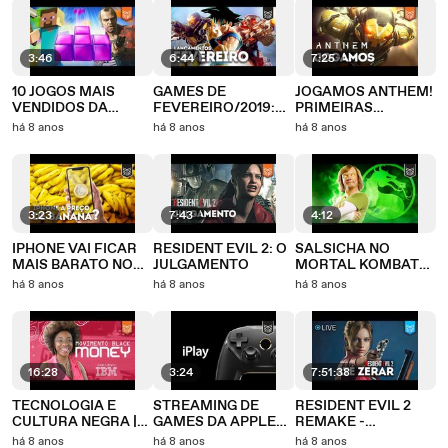
3:46
6:44
7:25
10 JOGOS MAIS
GAMES DE
JOGAMOS ANTHEM!
VENDIDOS DA
FEVEREIRO/2019:
PRIMEIRAS
HISTÓRIA
ANTHEM, JUMP
IMPRESSÕES
há 8 anos
há 8 anos
há 8 anos
FORCE E MAIS
3:23
7:43
4:12
IPHONE VAI FICAR
RESIDENT EVIL 2: O
SALSICHA NO
MAIS BARATO NO
JULGAMENTO
MORTAL KOMBAT
BRASIL?
11? ENTENDA ESSA
há 8 anos
há 8 anos
há 8 anos
LOUCURA
16:28
3:24
7:51:38
TECNOLOGIA E
STREAMING DE
RESIDENT EVIL 2
CULTURA NEGRA |
GAMES DA APPLE
REMAKE -
Mentes da Tecnologia
VEM AÍ?
GAMEPLAY
há 8 anos
há 8 anos
há 8 anos