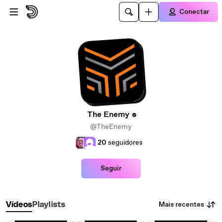
Ir para o conteúdo principal
Conectar
The Enemy
@TheEnemy
20
seguidores
Seguir
Mais recentes
Vídeos
Playlists