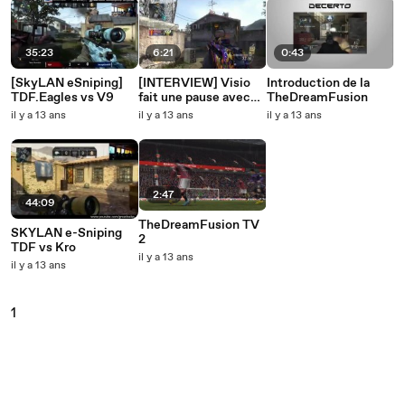
35:23
6:21
0:43
[SkyLAN eSniping]
[INTERVIEW] Visio
Introduction de la
TDF.Eagles vs V9
fait une pause avec
TheDreamFusion
Viajo !
il y a 13 ans
il y a 13 ans
il y a 13 ans
2:47
44:09
TheDreamFusion TV
SKYLAN e-Sniping
2
TDF vs Kro
il y a 13 ans
il y a 13 ans
1