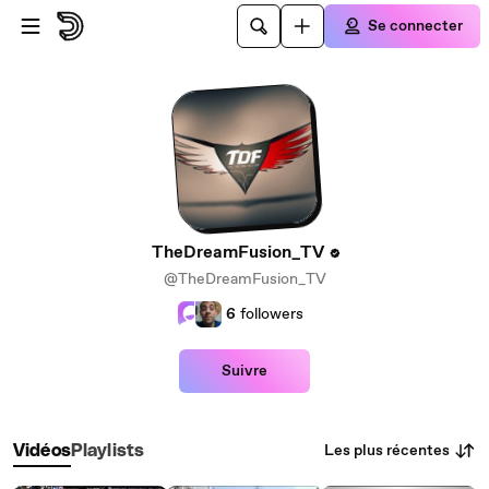
Passer au contenu principal
Se connecter
TheDreamFusion_TV
@TheDreamFusion_TV
6
followers
Suivre
Les plus récentes
Vidéos
Playlists