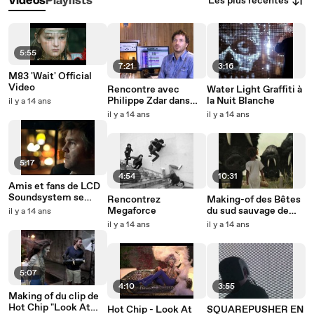
Les plus récentes
Vidéos
Playlists
5:55
7:21
3:16
M83 'Wait' Official
Video
Rencontre avec
Water Light Graffiti à
Philippe Zdar dans
la Nuit Blanche
il y a 14 ans
son studio
il y a 14 ans
il y a 14 ans
5:17
4:54
10:31
Amis et fans de LCD
Soundsystem se
Rencontrez
Making-of des Bêtes
confient
Megaforce
du sud sauvage de
il y a 14 ans
Benh Zeitlin
il y a 14 ans
il y a 14 ans
5:07
4:10
3:55
Making of du clip de
Hot Chip "Look At
Hot Chip - Look At
SQUAREPUSHER EN