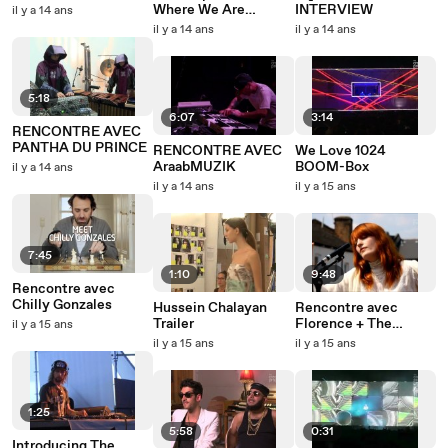
Where We Are"
Where We Are
INTERVIEW
il y a 14 ans
(Official Video)
il y a 14 ans
il y a 14 ans
5:18
6:07
3:14
RENCONTRE AVEC
PANTHA DU PRINCE
RENCONTRE AVEC
We Love 1024
AraabMUZIK
BOOM-Box
il y a 14 ans
il y a 14 ans
il y a 15 ans
7:45
1:10
9:48
Rencontre avec
Chilly Gonzales
Hussein Chalayan
Rencontre avec
Trailer
Florence + The
il y a 15 ans
Machine
il y a 15 ans
il y a 15 ans
1:25
5:58
0:31
Introducing The