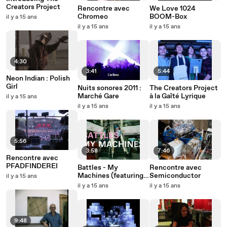
Creators Project
Rencontre avec
We Love 1024
Chromeo
BOOM-Box
il y a 15 ans
il y a 15 ans
il y a 15 ans
4:30
3:41
5:44
Neon Indian : Polish
Girl
Nuits sonores 2011 :
The Creators Project
Marché Gare
à la Gaîté Lyrique
il y a 15 ans
il y a 15 ans
il y a 15 ans
5:56
3:58
7:46
Rencontre avec
PFADFINDEREI
Battles - My
Rencontre avec
Machines (featuring
Semiconductor
il y a 15 ans
Gary Numan)
il y a 15 ans
il y a 15 ans
9:48