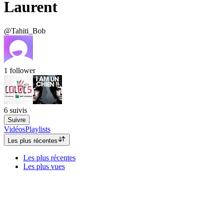
Laurent
@Tahiti_Bob
1
follower
6
suivis
Suivre
Vidéos
Playlists
Les plus récentes
Les plus récentes
Les plus vues