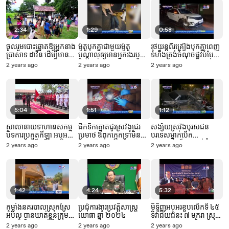
2:34
1:29
0:58
ចូលរួមបោះឆ្នោតឱ្យអ្នកនាង
ម៉ូតូបុកគ្នាជាមួយម៉ូតូ
រថយន្តពីរគ្រឿងបុកគ្នាពេញ
ប្រាសាទ ដាវីន ដើម្បីមាន
បណ្តាលឲ្យមានអ្នករងរបួស
ទំហឹងត្រង់ចំណុចផ្លូវបំបែក
ឱកាសឈ្នះពាននៅក្នុង
និងស្លាប់
ជាបួន រងការខូចខាតធ្ងន់ធ្ងរ
2 years ago
2 years ago
2 years ago
កម្មវិធី សម្លេងសម្រាប់ការ
ទាំងសងខាង
ផ្លាស់ប្តូរ
5:04
1:51
1:12
សាលានាយទាហានសកម្ម
ផឹកទឹកត្នោតជូរស្រវឹងជេរ
សង្ស័យស្រវឹងបុរសជន
បិទការប្រកួតកីឡា អបអ
ប្រមាថ ឪពុកក្មេកទ្រាំមិន
បរទេសម្នាក់បើក
សាទរខួបលើកទី ៤៥ ទិវា
បានទាញពូថៅកាប់
រថយន្តកាមរីបុករះកង់ចំនួន
2 years ago
2 years ago
2 years ago
ជ័យជំនះ ៧ មករា
បណ្តាលឲ្យស្លាប់ក្នុង
៣គ្រឿង បណ្តាលឲ្យ
ថ្លុកឈាម
មនុស្ស៣នាក់រងរបួសធ្ងន់
ស្រាល
1:42
4:24
5:32
កម្លាំងនគរបាលស្រុកស្រែ
ប្រជុំការងារប្រវត្តិសាស្ត្រ
មិទិ្ទញអបអរខួបលើកទី ៤៥
អំបិល បានឃាត់ខ្លួនក្រុម
យោធា ឆ្នាំ ២០២៤
ទិវាជ័យជំនះ ៧ មករា ស្រុក
ក្មេងទំនើង ៥នាក់ ដែល
ចន្ទ្រា ខេត្តស្វាយរៀង
2 years ago
2 years ago
2 years ago