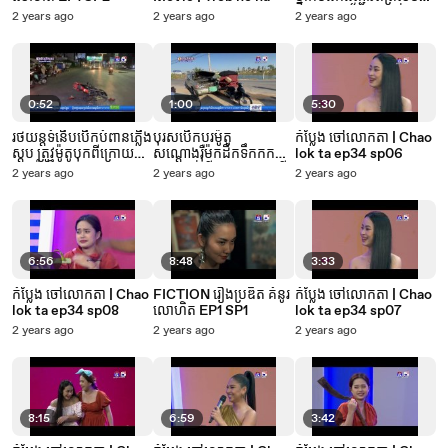
ត្រូវជនសង្ស័យភ្ជុងប្លន់យក
2 years ago
2 years ago
2 years ago
ម៉ូតូ
0:52
1:00
5:30
រថយន្តទំនើបបើកបំពានភ្លើង
បុរសបើកបរម៉ូតូ
កំប្លែង ចៅលោកតា | Chao
ស្តុប ត្រូវម៉ូតូបុកពីក្រោយ
សណ្តោងរ៉ឺម៉កដឹកទឹកកក
lok ta ep34 sp06
មួយទំហឹង
របួសបាក់ជើង ខណៈគេចពី
2 years ago
2 years ago
2 years ago
6:56
8:48
3:33
កំប្លែង ចៅលោកតា | Chao
FICTION រឿងប្រឌិត គំនូរ
កំប្លែង ចៅលោកតា | Chao
lok ta ep34 sp08
លោហិត EP1 SP1
lok ta ep34 sp07
2 years ago
2 years ago
2 years ago
8:15
6:59
3:42