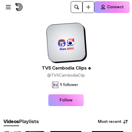
Skip to main content
Connect
TV5 Cambodia Clips
@TV5CambodiaClip
1
follower
Follow
Most recent
Videos
Playlists