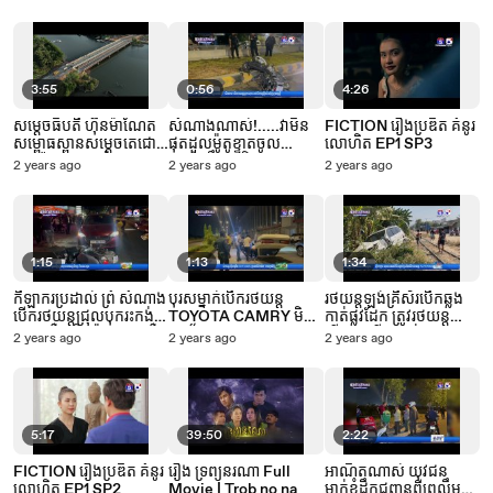
វាយតប់គ្នានៅក្នុងបរិវេណ
វិទ្យាល័យ
3:55
0:56
4:26
សម្ដេចធិបតី ហ៊ុនម៉ាណែត
សំណាងណាស់!.....វ៉ាមិន
FICTION រឿងប្រឌិត គំនូរ
សម្ពោធស្ពានសម្តេចតេជោ
ផុតដួលម៉ូតូខ្ទាតចូល
លោហិត EP1 SP3
ហ៊ុន សែន កោះយ៉
រថយន្តដឹកថ្ម កិនឆេះខ្ទេច
2 years ago
2 years ago
2 years ago
1:15
1:13
1:34
កីឡាករប្រដាល់ ព្រំ សំណាង
បុរសម្នាក់បើករថយន្ត
រថយន្តឡង់គ្រីស័របើកឆ្លង
បើករថយន្តជ្រុលបុករះកង់បី
TOYOTA CAMRY មិន
កាត់ផ្លូវដែក ត្រូវរថយន្ត
០៣គ្រឿង និងម៉ូតូ ០១គ្រឿង
ប្រយ័ត្នរេចង្កូតបុកសួនផ្លូវ
ភ្លើងបុកប៉ើង ធ្លាក់ផ្លូវរង
2 years ago
2 years ago
2 years ago
បណ្តាលឲ្យមនុស្សប្រុសស្រី
ការខូចខាតធ្ងន់ធ្ងរ
5:17
39:50
2:22
FICTION រឿងប្រឌិត គំនូរ
រឿង ទ្រព្យនរណា Full
អាណិតណាស់ យុវជន
លោហិត EP1 SP2
Movie | Trob no na
ម្នាក់ខំដឹកជញ្ជូនពីព្រលឹម