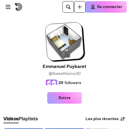
Passer au contenu principal
Se connecter
Emmanuel Puybaret
@SweetHome3D
29
followers
Suivre
Les plus récentes
Vidéos
Playlists