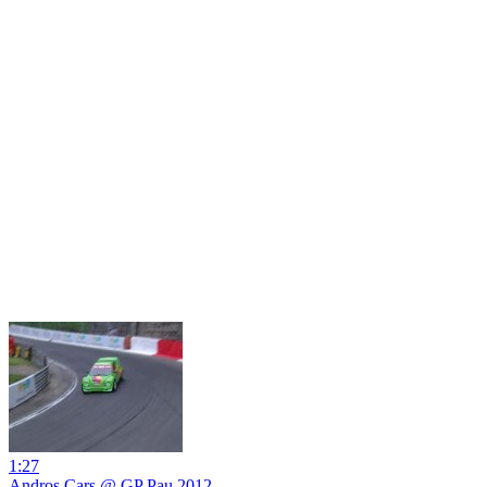
1:27
Andros Cars @ GP Pau 2012