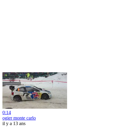
0:14
ogier monte carlo
il y a 13 ans