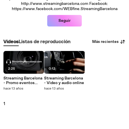
http://www.streamingbarcelona.com Facebook:
https://www.facebook.com/WEBfine.StreamingBarcelona
Seguir
Más recientes
Vídeos
Listas de reproducción
2:25
0:12
Streaming Barcelona
Streaming Barcelona
- Promo eventos
- Video y audio online
online
hace 13 años
hace 13 años
1