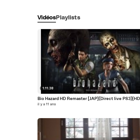
Vidéos
Playlists
1:11:38
Bio Hazard HD Remaster [JAP](Direct live PS3)[HD
il y a 11 ans