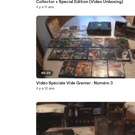
Collector + Special Edition (Video Unboxing)
il y a 11 ans
49:25
Vidéo Spéciale Vide Grenier : Numéro 3
il y a 12 ans