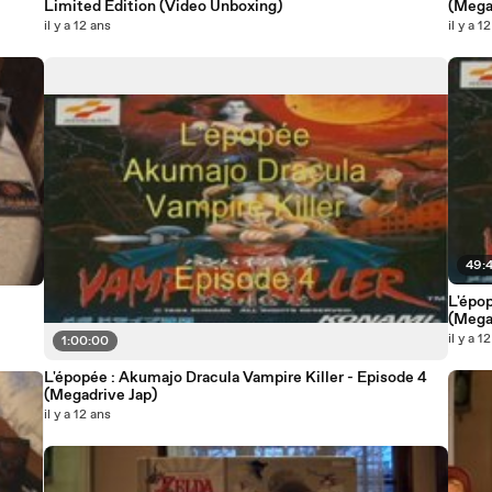
Limited Edition (Video Unboxing)
(Mega
il y a 12 ans
il y a 1
49:
L'épop
(Mega
il y a 1
1:00:00
L'épopée : Akumajo Dracula Vampire Killer - Episode 4
(Megadrive Jap)
il y a 12 ans