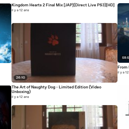
Kingdom Hearts 2 Final Mix [JAP](Direct Live PS3)[HD]
il y a 12 ans
58:5
From 
il y a 1
26:10
The Art of Naughty Dog - Limited Edition (Video
Unboxing)
il y a 12 ans