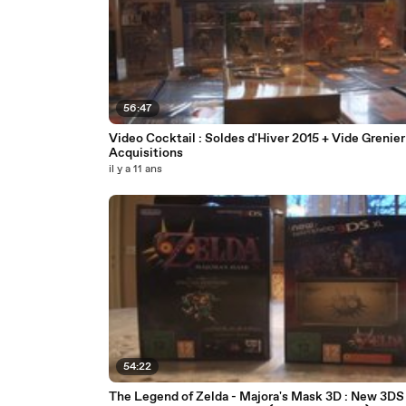
56:47
Video Cocktail : Soldes d'Hiver 2015 + Vide Grenier
Acquisitions
il y a 11 ans
54:22
The Legend of Zelda - Majora's Mask 3D : New 3DS