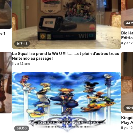
44:
Bio H
e 1
Editi
il y a 1
1:17:43
Le Squall se prend la Wii U !!!!........et plein d'autres trucs
Nintendo au passage !
il y a 12 ans
45:
Kingd
Play 
il y a 1
59:00