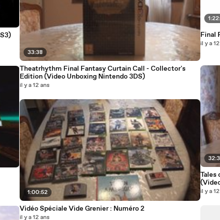
1:22
Final
PS3)
il y a 1
33:38
Theatrhythm Final Fantasy Curtain Call - Collector's
Edition (Video Unboxing Nintendo 3DS)
il y a 12 ans
32:
Tales 
(Vide
il y a 1
1:00:52
Vidéo Spéciale Vide Grenier : Numéro 2
il y a 12 ans