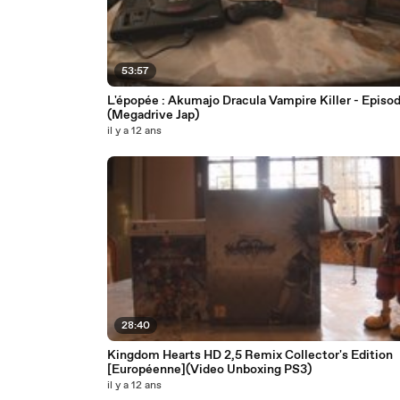
53:57
L'épopée : Akumajo Dracula Vampire Killer - Episod
(Megadrive Jap)
il y a 12 ans
28:40
Kingdom Hearts HD 2,5 Remix Collector's Edition
[Européenne](Video Unboxing PS3)
il y a 12 ans