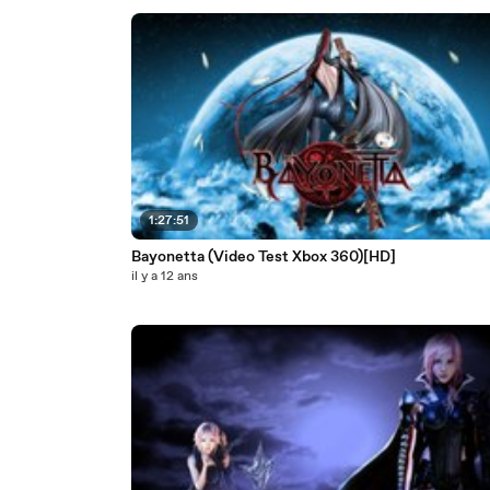
1:27:51
Bayonetta (Video Test Xbox 360)[HD]
il y a 12 ans