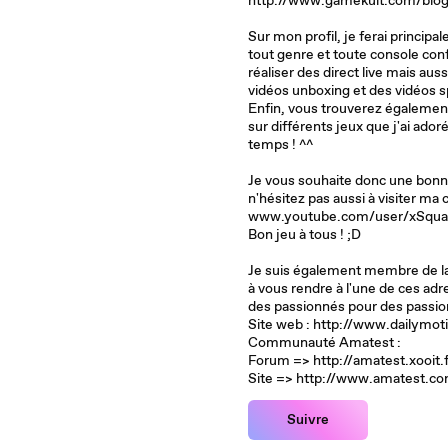
http://www.gamekult.com/blog
Sur mon profil, je ferai princip
tout genre et toute console con
réaliser des direct live mais au
vidéos unboxing et des vidéos s
Enfin, vous trouverez égalemen
sur différents jeux que j'ai ado
temps ! ^^
Je vous souhaite donc une bonne
n'hésitez pas aussi à visiter ma
www.youtube.com/user/xSqua
Bon jeu à tous ! ;D
Je suis également membre de l
à vous rendre à l'une de ces ad
des passionnés pour des passio
Site web : http://www.dailymo
Communauté Amatest :
Forum => http://amatest.xooit.
Site => http://www.amatest.c
Suivre