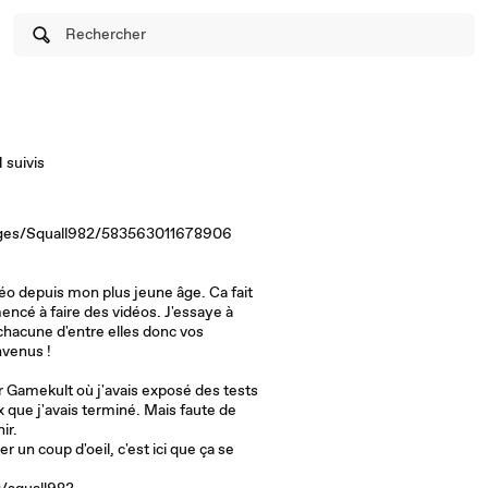
Rechercher
1
suivis
ges/Squall982/583563011678906
éo depuis mon plus jeune âge. Ca fait
encé à faire des vidéos. J'essaye à
chacune d'entre elles donc vos
nvenus !
r Gamekult où j'avais exposé des tests
x que j'avais terminé. Mais faute de
ir.
r un coup d'oeil, c'est ici que ça se