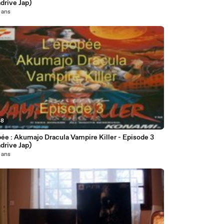
drive Jap)
2 ans
48
ée : Akumajo Dracula Vampire Killer - Episode 3
drive Jap)
2 ans