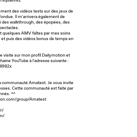
/squall982
alement des vidéos tests sur des jeux de
fondue. Il m'arrivera également de
ssi des walkthrough, des épopées, des
pectacles.
t quelques AMV faîtes par mes soins
ré et puis des vidéos bonus de temps en
 visite sur mon profil Dailymotion et
 chaine YouTube à l'adresse suivante :
ll982x
a communauté Amatest. Je vous invite
resses. Cette communauté est faite par
nnés. ^^
tion.com/group/Amatest
fr/
om/