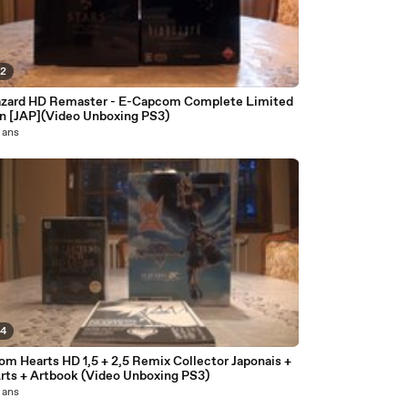
22
azard HD Remaster - E-Capcom Complete Limited
on [JAP](Video Unboxing PS3)
2 ans
44
om Hearts HD 1,5 + 2,5 Remix Collector Japonais +
Arts + Artbook (Video Unboxing PS3)
2 ans