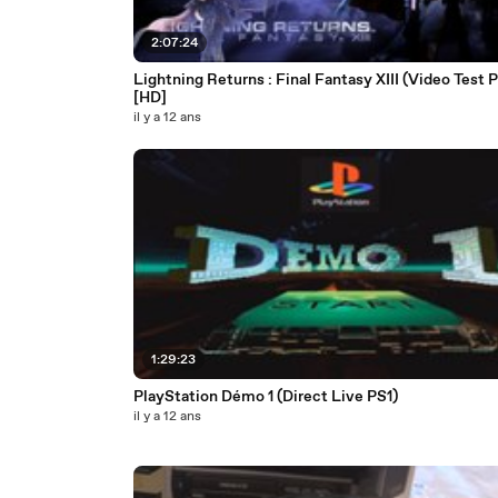
2:07:24
Lightning Returns : Final Fantasy XIII (Video Test 
[HD]
il y a 12 ans
1:29:23
PlayStation Démo 1 (Direct Live PS1)
il y a 12 ans