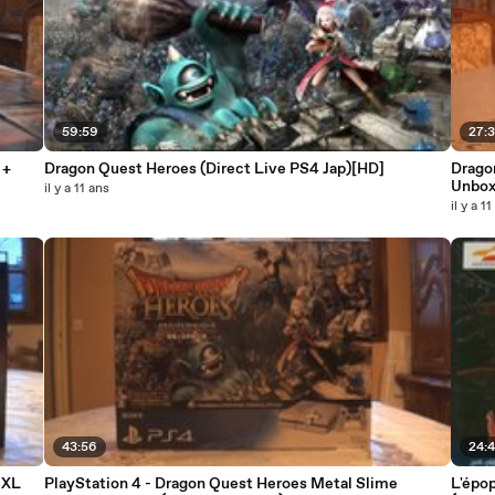
59:59
27:
 +
Dragon Quest Heroes (Direct Live PS4 Jap)[HD]
Dragon
Unbox
il y a 11 ans
il y a 1
43:56
24:4
 XL
PlayStation 4 - Dragon Quest Heroes Metal Slime
L'épop