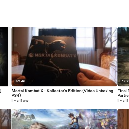
52:46
17:2
]
Mortal Kombat X - Kollector's Edition (Video Unboxing
Final 
PS4)
Partie
il y a 11 ans
il y a 1