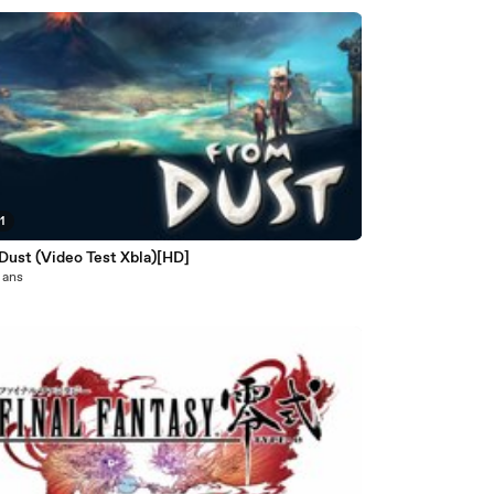
1
Dust (Video Test Xbla)[HD]
2 ans