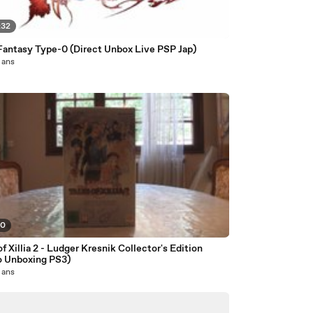
:32
 Fantasy Type-0 (Direct Unbox Live PSP Jap)
2 ans
30
of Xillia 2 - Ludger Kresnik Collector's Edition
o Unboxing PS3)
2 ans