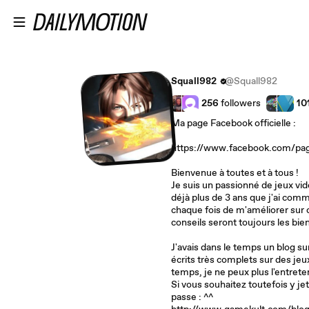
Passer au contenu principal
Squall982
@Squall982
256
followers
10
Ma page Facebook officielle :
https://www.facebook.com/pa
Bienvenue à toutes et à tous !
Je suis un passionné de jeux vid
déjà plus de 3 ans que j'ai comm
chaque fois de m'améliorer sur 
conseils seront toujours les bie
J'avais dans le temps un blog su
écrits très complets sur des jeu
temps, je ne peux plus l'entreten
Si vous souhaitez toutefois y jete
passe : ^^