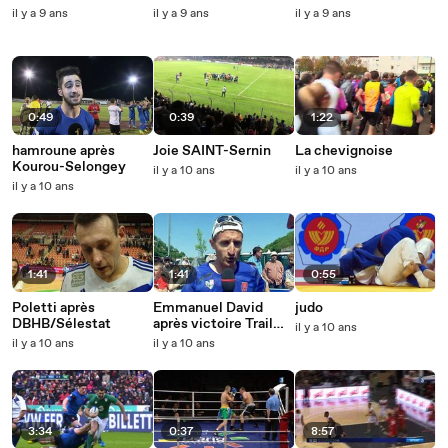
il y a 9 ans
il y a 9 ans
il y a 9 ans
0:49
0:39
1:22
hamroune après
Joie SAINT-Sernin
La chevignoise
Kourou-Selongey
il y a 10 ans
il y a 10 ans
il y a 10 ans
1:41
1:41
0:55
Poletti après
Emmanuel David
judo
DBHB/Sélestat
après victoire Trail
il y a 10 ans
des Forges
il y a 10 ans
il y a 10 ans
3:34
0:37
8:57