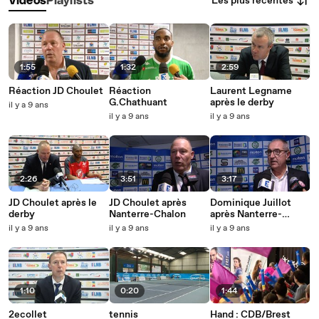
Les plus récentes
Vidéos
Playlists
1:55
1:32
2:59
Réaction JD Choulet
Réaction
Laurent Legname
G.Chathuant
après le derby
il y a 9 ans
il y a 9 ans
il y a 9 ans
2:26
3:51
3:17
JD Choulet après le
JD Choulet après
Dominique Juillot
derby
Nanterre-Chalon
après Nanterre-
Chalon
il y a 9 ans
il y a 9 ans
il y a 9 ans
1:10
0:20
1:44
2ecollet
tennis
Hand : CDB/Brest