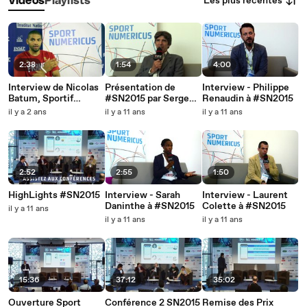
Les plus récentes
Vidéos
Playlists
2:38
1:54
4:00
Interview de Nicolas
Présentation de
Interview - Philippe
Batum, Sportif
#SN2015 par Serge
Renaudin à #SN2015
Numérique 2015
Valentin
il y a 2 ans
il y a 11 ans
il y a 11 ans
@SportNumericus
2:52
2:55
1:50
HighLights #SN2015
Interview - Sarah
Interview - Laurent
Daninthe à #SN2015
Colette à #SN2015
il y a 11 ans
il y a 11 ans
il y a 11 ans
15:36
37:12
35:02
Ouverture Sport
Conférence 2 SN2015
Remise des Prix