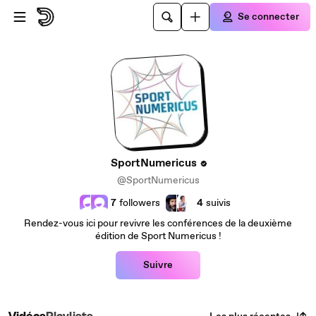
Passer au contenu principal
Se connecter
SportNumericus
@SportNumericus
7
followers
4
suivis
Rendez-vous ici pour revivre les conférences de la deuxième
édition de Sport Numericus !
Suivre