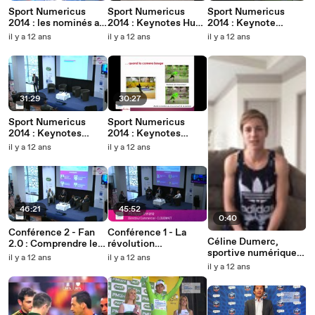
Sport Numericus
Sport Numericus
Sport Numericus
2014 : les nominés au
2014 : Keynotes Hub
2014 : Keynote
Prix du Sportif
One et IAB France
Twitter
il y a 12 ans
il y a 12 ans
il y a 12 ans
Numérique
31:29
30:27
Sport Numericus
Sport Numericus
2014 : Keynotes
2014 : Keynotes
Mediametrie et
INRIA et PIQ
il y a 12 ans
il y a 12 ans
Netino
46:21
45:52
0:40
Conférence 2 - Fan
Conférence 1 - La
Céline Dumerc,
2.0 : Comprendre le
révolution
sportive numérique
nouveau client
technologique du
il y a 12 ans
il y a 12 ans
2014
Marketing Sportif
il y a 12 ans