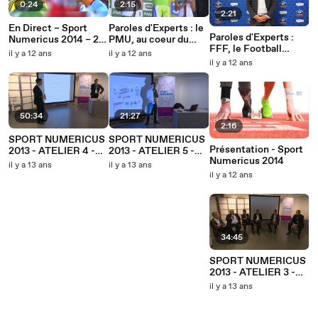
0:24
2:15
2:21
En Direct – Sport
Paroles d'Experts : le
Paroles d'Experts :
Numericus 2014 – 26
PMU, au coeur du
FFF, le Football
Juin 2014
Sport Digital
il y a 12 ans
il y a 12 ans
Numérique
il y a 12 ans
50:34
21:27
2:16
SPORT NUMERICUS
SPORT NUMERICUS
Présentation - Sport
2013 - ATELIER 4 -
2013 - ATELIER 5 -
Numericus 2014
Cloudwatt
On L'Agence
il y a 13 ans
il y a 13 ans
il y a 12 ans
34:45
SPORT NUMERICUS
2013 - ATELIER 3 -
Neo Telecom
il y a 13 ans