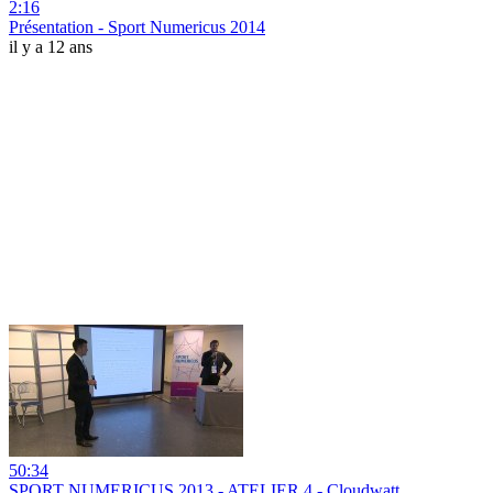
2:16
Présentation - Sport Numericus 2014
il y a 12 ans
50:34
SPORT NUMERICUS 2013 - ATELIER 4 - Cloudwatt