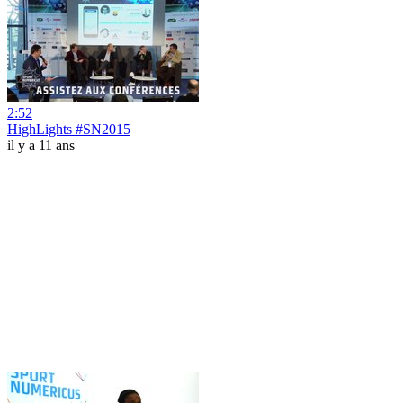
2:52
HighLights #SN2015
il y a 11 ans