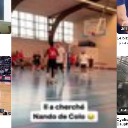
2:11
il y a 4
0:4
Cyclis
Dauph