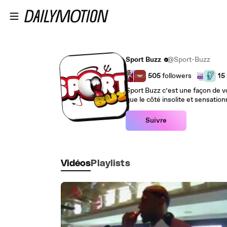
Passer au contenu principal
Sport Buzz
@Sport-Buzz
505
followers
15
Sport Buzz c’est une façon de v
que le côté insolite et sensation
Suivre
Vidéos
Playlists