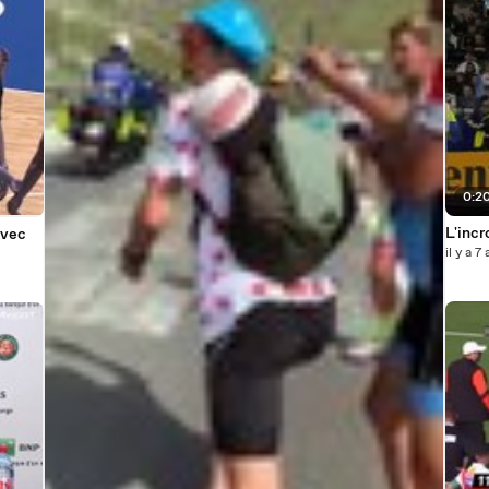
0:2
L'incr
avec
il y a 7