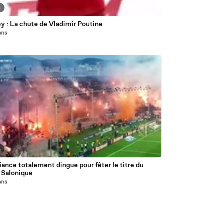
3
y : La chute de Vladimir Poutine
 ans
5
ance totalement dingue pour fêter le titre du
Salonique
 ans