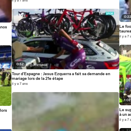
il y a 7 ans
0:2
Le fo
anos
il y a 7
0:52
Tour d'Espagne : Jesus Ezquerra a fait sa demande en
mariage lors de la 21e étape
il y a 7 ans
1:07
Le sup
lors
à un a
il y a 7