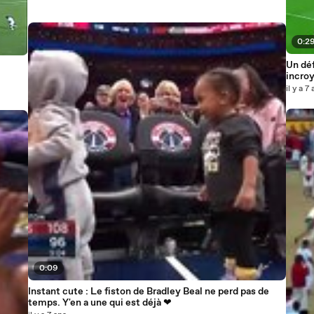
0:2
Un déf
incroy
il y a 7
0:09
Instant cute : Le fiston de Bradley Beal ne perd pas de
temps. Y'en a une qui est déjà ❤