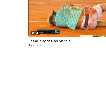
0:34
Le fair-play de Gaël Monfils
il y a 7 ans