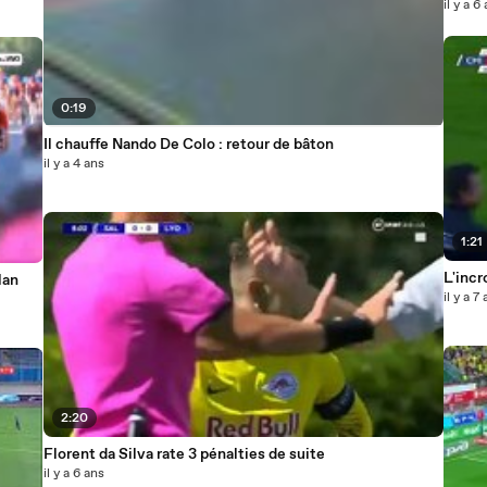
il y a 6
0:19
Il chauffe Nando De Colo : retour de bâton
il y a 4 ans
1:21
L'incr
lan
il y a 7
2:20
Florent da Silva rate 3 pénalties de suite
il y a 6 ans