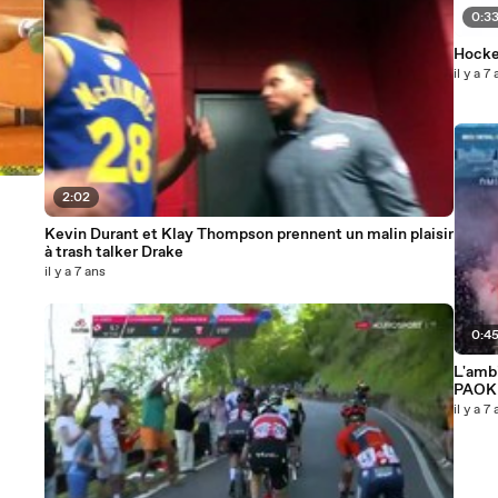
0:3
Hocke
il y a 7
2:02
Kevin Durant et Klay Thompson prennent un malin plaisir
à trash talker Drake
il y a 7 ans
0:4
L'ambi
PAOK 
il y a 7