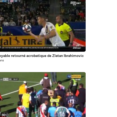
0
oyable retourné acrobatique de Zlatan Ibrahimovic
 ans