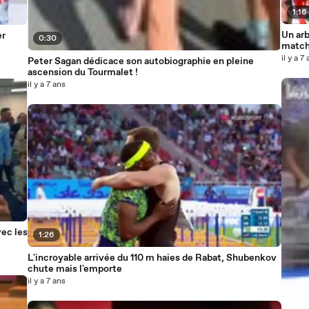
1:16
Un arb
er
0:30
match
il y a 7
Peter Sagan dédicace son autobiographie en pleine
ascension du Tourmalet !
il y a 7 ans
vec les
1:26
L'incroyable arrivée du 110 m haies de Rabat, Shubenkov
chute mais l'emporte
il y a 7 ans