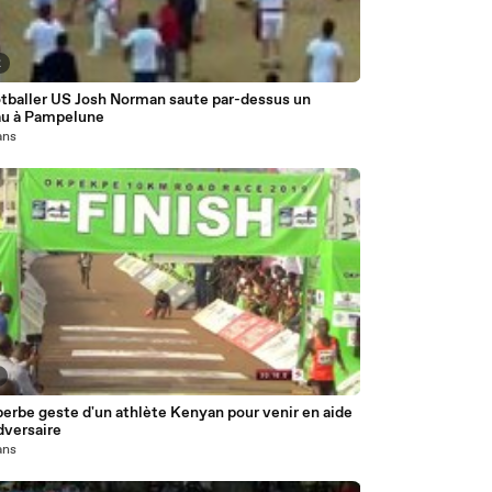
2
otballer US Josh Norman saute par-dessus un
taureau à Pampelune
 ans
erbe geste d'un athlète Kenyan pour venir en aide
dversaire
 ans