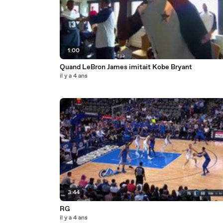
1:00
Quand LeBron James imitait Kobe Bryant
il y a 4 ans
3:44
RG
il y a 4 ans