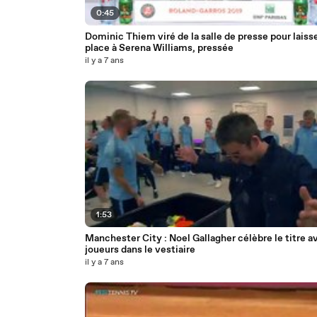
0:45
Dominic Thiem viré de la salle de presse pour laiss
place à Serena Williams, pressée
il y a 7 ans
1:53
Manchester City : Noel Gallagher célèbre le titre a
joueurs dans le vestiaire
il y a 7 ans