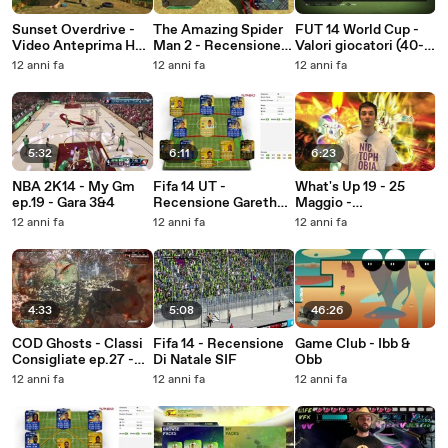
Sunset Overdrive -
The Amazing Spider
FUT 14 World Cup -
Video Anteprima HD
Man 2 - Recensione
Valori giocatori (40-
ITA Spaziogames.it
HD ITA
31)
12 anni fa
12 anni fa
12 anni fa
Spaziogames.it
5:32
6:11
6:23
NBA 2K14 - My Gm
Fifa 14 UT -
What's Up 19 - 25
ep.19 - Gara 3&4
Recensione Gareth
Maggio -
Bale TOTS
Spaziogames.it
12 anni fa
12 anni fa
12 anni fa
4:33
5:08
46:26
COD Ghosts - Classi
Fifa 14 - Recensione
Game Club - Ibb &
Consigliate ep.27 -
Di Natale SIF
Obb
Lynx
12 anni fa
12 anni fa
12 anni fa