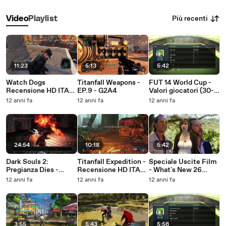
Più recenti
Video
Playlist
11:23
5:13
5:42
Watch Dogs
Titanfall Weapons -
FUT 14 World Cup -
Recensione HD ITA
EP.9 - G2A4
Valori giocatori (30-
Spaziogames.it
21)
12 anni fa
12 anni fa
12 anni fa
24:54
10:18
5:42
Dark Souls 2:
Titanfall Expedition -
Speciale Uscite Film
Pregianza Dies -
Recensione HD ITA
- What's New 26
Episodio 17
Spaziogames.it
maggio - 1 giugno -
12 anni fa
12 anni fa
12 anni fa
Spaziofilm.it
3:55
5:43
5:56