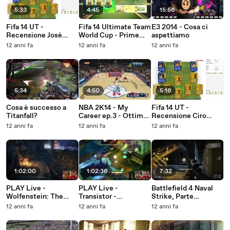
5:33
4:45
15:56
Fifa 14 UT -
Fifa 14 Ultimate Team
E3 2014 - Cosa ci
Recensione Josè
World Cup - Prime
aspettiamo
Callejon TOTS
informazioni!
12 anni fa
12 anni fa
12 anni fa
5:34
4:50
5:16
Cosa è successo a
NBA 2K14 - My
Fifa 14 UT -
Titanfall?
Career ep.3 - Ottime
Recensione Ciro
prestazioni!
Immobile TOTS
12 anni fa
12 anni fa
12 anni fa
1:02:00
1:02:36
7:32
PLAY Live -
PLAY Live -
Battlefield 4 Naval
Wolfenstein: The
Transistor -
Strike, Parte
New Order
Gameplay
2:Attaco a Nansha,
12 anni fa
12 anni fa
12 anni fa
Frangiflutti e Isole
Perdute