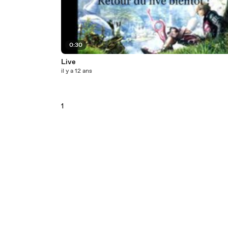
0:30
Live
il y a 12 ans
1