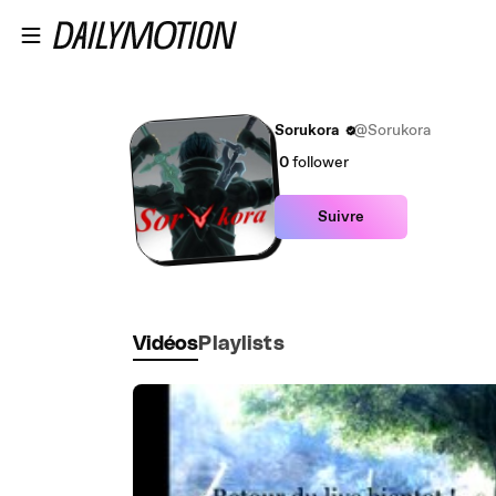
Passer au contenu principal
Sorukora
@Sorukora
0
follower
Suivre
Vidéos
Playlists