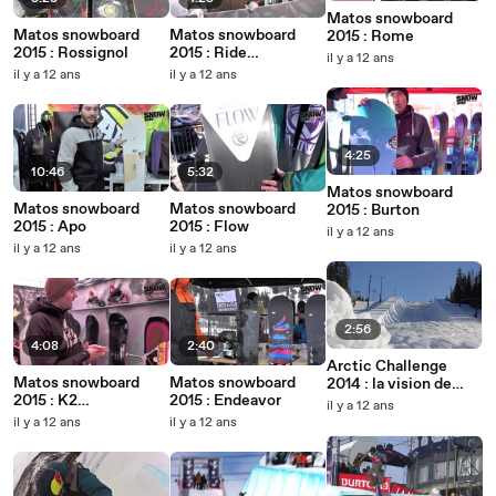
Matos snowboard
Matos snowboard
Matos snowboard
2015 : Rome
2015 : Rossignol
2015 : Ride
il y a 12 ans
Snowboards
il y a 12 ans
il y a 12 ans
4:25
10:46
5:32
Matos snowboard
Matos snowboard
Matos snowboard
2015 : Burton
2015 : Apo
2015 : Flow
il y a 12 ans
il y a 12 ans
il y a 12 ans
2:56
4:08
2:40
Arctic Challenge
Matos snowboard
Matos snowboard
2014 : la vision de
2015 : K2
2015 : Endeavor
Terje Haakonsen
il y a 12 ans
Snowboarding
il y a 12 ans
il y a 12 ans