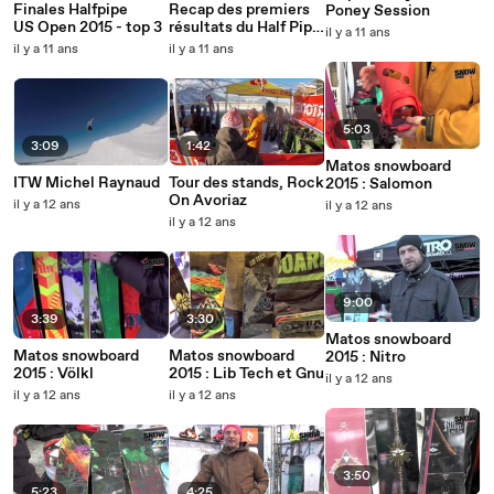
Finales Halfpipe
Recap des premiers
Poney Session
US Open 2015 - top 3
résultats du Half Pipe
il y a 11 ans
sur l'US Open 2015
il y a 11 ans
il y a 11 ans
5:03
3:09
1:42
Matos snowboard
ITW Michel Raynaud
Tour des stands, Rock
2015 : Salomon
On Avoriaz
il y a 12 ans
il y a 12 ans
il y a 12 ans
9:00
3:39
3:30
Matos snowboard
Matos snowboard
Matos snowboard
2015 : Nitro
2015 : Völkl
2015 : Lib Tech et Gnu
il y a 12 ans
il y a 12 ans
il y a 12 ans
3:50
5:23
4:25