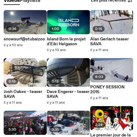
Les plus récentes
Vidéos
Playlists
0:36
1:00
0:15
snowsurf@stubaizoo
Island Born le projet
Alan Gerlach teaser
d'Eiki Helgason
SAVA
il y a 10 ans
il y a 10 ans
il y a 11 ans
6:03
0:15
0:15
PONEY SESSION
Josh Oakes - teaser
Dave Engerer - teaser
2015
SAVA
SAVA
il y a 11 ans
il y a 11 ans
il y a 11 ans
2:24
5:30
3:35
Le premier jour de la