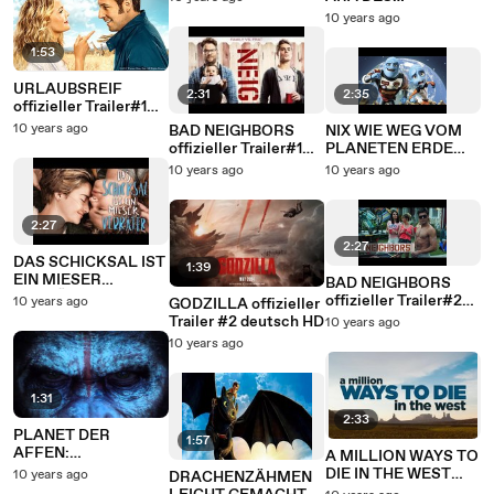
UNTERGANGS -
10 years ago
offizieller Trailer#1
deutsch/german HD
1:53
URLAUBSREIF
2:31
2:35
offizieller Trailer#1
deutsch HD
10 years ago
BAD NEIGHBORS
NIX WIE WEG VOM
offizieller Trailer#1
PLANETEN ERDE
deutsch HD
offizieller Trailer#1
10 years ago
10 years ago
deutsch HD
2:27
2:27
DAS SCHICKSAL IST
1:39
EIN MIESER
BAD NEIGHBORS
VERRÄTER -
offizieller Trailer#2
10 years ago
GODZILLA offizieller
offizieller Trailer#1
deutsch HD
Trailer #2 deutsch HD
10 years ago
deutsch HD
10 years ago
1:31
2:33
PLANET DER
1:57
AFFEN:
A MILLION WAYS TO
REVOLUTION
DIE IN THE WEST
10 years ago
DRACHENZÄHMEN
offizieller Trailer#1
offizieller Trailer#2