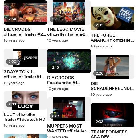
2:54
2:30
2:32
DIE CROODS
THE LEGO MOVIE
offizieller Trailer #2
offizieller Trailer#2
THE PURGE:
deutsch HD
deutsch HD
ANARCHY offizieller
10 years ago
10 years ago
Trailer #2 deutsch HD
10 years ago
2:20
2:13
3 DAYS TO KILL
2:26
offizieller Trailer#1
DIE CROODS
deutsch HD
Feauturette #1
10 years ago
DIE
deutsch HD
SCHADENFREUNDIN
10 years ago
NEN offizieller
10 years ago
Trailer#2 deutsch HD
2:33
LUCY offizieller
2:26
Trailer#1 deutsch HD
2:32
10 years ago
MUPPETS MOST
WANTED offizieller
TRANSFORMERS
Trailer#2 deutsch HD
ÄRA DES
10 years ago