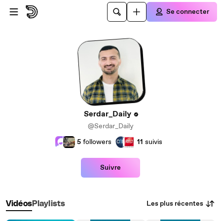
Passer au contenu principal
Se connecter
Serdar_Daily
@Serdar_Daily
5
followers
11
suivis
Suivre
Les plus récentes
Vidéos
Playlists