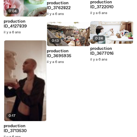
production
production
ID_3722010
ID_3762822
0:04
il y a 6 ans
il y a 6 ans
production
ID_4127839
il y a 6 ans
0:24
0:13
production
production
ID_3677016
ID_3695935
il y a 6 ans
il y a 6 ans
0:17
production
ID_3713530