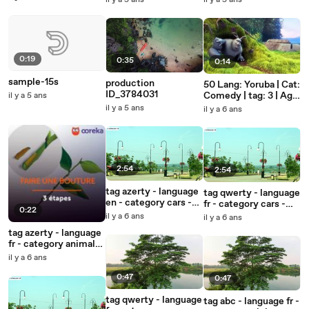
il y a 5 ans
il y a 5 ans
0:19
0:35
0:14
sample-15s
production
50 Lang: Yoruba | Cat:
ID_3784031
Comedy | tag: 3 | Age:
il y a 5 ans
yes 05/10
il y a 5 ans
il y a 6 ans
2:54
2:54
tag azerty - language
tag qwerty - language
en - category cars -
fr - category cars -
0:22
public
public age restricted
il y a 6 ans
il y a 6 ans
tag azerty - language
fr - category animals
- public blocked in fr
il y a 6 ans
0:47
0:47
tag qwerty - language
tag abc - language fr -