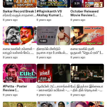
3:03
3:02
3:31
Sarkar Record Break |
#Rajinikanth VS
October Released
சர்கார் வசூல் சாதனை -
Akshay Kumar |
Movie Review |
வேற லெவல்
Robot 2 0 Interesting
#Jarugandi | #Genius
8 years ago
8 years ago
8 years ago
Facts
| #Ezhumin |
#Sandakoli2
2:19
1:44
2:21
கலை உலகின் கர்ணன் -
திரையில் மீண்டும்
கலை உலகில் தனி
வாழும் வள்ளல் கேப்டன்
நடிகை சதா | பாலியல்
ஒருவன் "ஜெயம் ரவி" |
விஜயகாந்த்
தொழில் பற்றிய
கடந்து வந்த திரை
8 years ago
8 years ago
8 years ago
திரைப்படம் ‘டார்ச்லைட்’ |
பயணம்
#Sadha #TorchLight
1:38
2:20
2:11
#Petta - Poster
ஆவியின் அட்டகாசங்கள்
பேய் இருக்கா இல்லையா
Review |
- ஊசலாடும் உயிர்கள் -
- திக் திக் நொடிகள் -
#Thalaivar165 |
#PadithavudanKilith
படித்தவுடன்
8 years ago
8 years ago
8 years ago
Superstar Rajinikanth
uvidavum
கிழித்துவிடவும்
| Vijay Sethupathi |
Karthik Subburaj