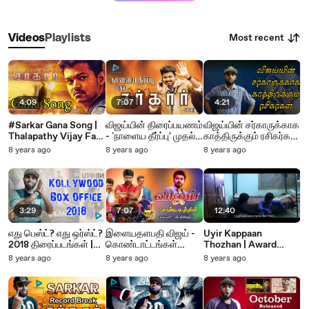
Most recent
Videos
Playlists
4:09
7:07
4:21
#Sarkar Gana Song |
விஜய்யின் திரைப்பயணம்
விஜய்யின் சர்காருக்காக
Thalapathy Vijay Fan
- `நாளைய தீர்ப்பு' முதல்
காத்திருக்கும் ரசிகர்கள்
Song
`சர்கார்' வரை -
- அடுத்து என்ன
8 years ago
8 years ago
8 years ago
#Vijay25
3:29
7:07
12:40
எது பெஸ்ட்? எது ஒர்ஸ்ட்?
இளையதளபதி விஜய் -
Uyir Kappaan
2018 திரைப்படங்கள் |
கொண்டாட்டங்கள்
Thozhan | Award
Kollywood Box Office
நிறைந்த கம்ப்ளீட்
Winning Short Film |
8 years ago
8 years ago
8 years ago
2018 | Vijay Immanuel
பேக்கேஜ்!
Sathiyaseelan