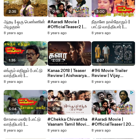
2:35
0:41
5:00
ஆறடி | ஒரு பெண்ணின்
#Aaradi Movie |
நீதானே நாள்தோறும் |
அழுகுரல்
#OfficialTeaser2 |
பாட்டு வாத்தியார் |
2018 | Vijayaraj |
இளையராஜா |
8 years ago
8 years ago
8 years ago
Deepika Rangaraj
Neethaane | Paattu
Vaathiyar | Ilayaraja
1:35
2:09
2:07
எங்கும் எதிலும் | பாட்டு
Kanaa 2018 | Teaser
#96 Movie Trailer
வாத்தியார் |
Review | Aishwarya
Review | Vijay
இளையராஜா | Engum
Rajesh | Sathyaraj |
Sethupathi | Trisha
8 years ago
8 years ago
8 years ago
Edhilum | Paattu
Arunraja Kamaraj |
Krishnan
Vaathiyar | Ilayaraja
Sivakarthikeyan
5:04
2:38
0:50
சோலை மலரே | பாட்டு
#Chekka Chivantha
#Aaradi Movie |
வாத்தியார் |
Vaanam Tamil Movie
#OfficialTeaser | 2018
இளையராஜா | Solai
Trailer - Review |
| Vijayaraj, Deepika
8 years ago
8 years ago
8 years ago
Malare | Paattu
Mani Ratnam| Madras
Rangaraj