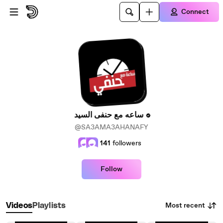
Skip to main content
Connect
ساعه مع حنفى السيد
@SA3AMA3AHANAFY
141
followers
Follow
Most recent
Videos
Playlists