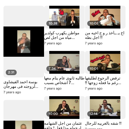
صلاة الفجر
البحرين
10:38
10:05
اخ يـ ــأخذ ر و ح اخيه من
مواطن يكهرب كولدير
اجل بطه !!
مياه من اجل لص
الكوبايات والمفاجاه كانت
7 years ago
7 years ago
ّ!!!
7:34
10:01
2:31
ترفض الرجوع لطليقها
طالبه ثانوى عام ينام معها
بوسة احمد الفيشاوى
رغم ما فعله زوجها !!
7 اشخاص بسبب
لزوجته فى مهرجان
شاهد الان مع حنفى
المسؤله الاجتماعيه
7 years ago
7 years ago
الجونه السينمائى بث
السيد
7 years ago
مباشر مع حنفى السيد
10:00
12:14
شقه بالغربيه للرجال !!
عثمان من اجل الشهامه
والرجوله مذا فعل ! حلقه