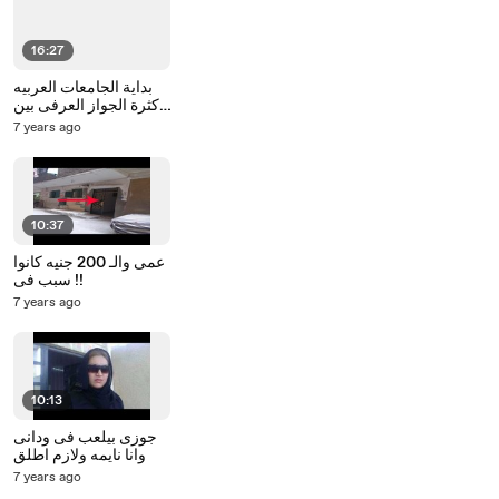
16:27
بداية الجامعات العربيه
وكثرة الجواز العرفى بين
الطلبه
7 years ago
10:37
عمى والـ 200 جنيه كانوا
سبب فى !!
7 years ago
10:13
جوزى بيلعب فى ودانى
وانا نايمه ولازم اطلق
7 years ago