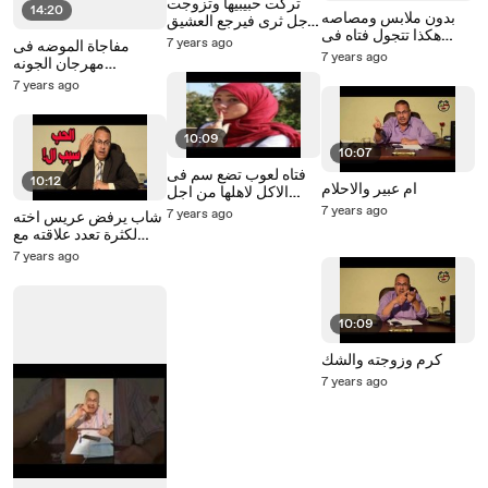
تركت حبيبيها وتزوجت
14:20
بدون ملابس ومصاصه
رجل ثرى فيرجع العشيق
هكذا تتجول فتاه فى
ليكشف للزوج علامات
7 years ago
مفاجاة الموضه فى
شوارع مصر بسبب ابنتها
فى جسمها كان يراها كان
7 years ago
مهرجان الجونه
يرها اثناء !!
السينمائى وفيلم يوم
7 years ago
الدين بث مباشر مع
حنفى السيد
10:09
10:07
فتاه لعوب تضع سم فى
10:12
ام عبير والاحلام
الاكل لاهلها من اجل
متعــ ـ ـتها مع عشيقها
7 years ago
7 years ago
شاب يرفض عريس اخته
لكثرة تعدد علاقته مع
البنات ولم يكتفى بذالك
7 years ago
فقط !
10:09
كرم وزوجته والشك
7 years ago