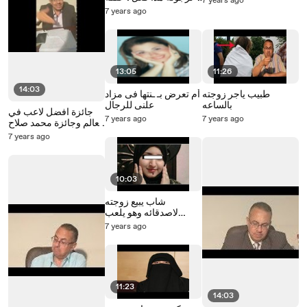
7 years ago
رائعه مع حنفى السيد
7 years ago
13:05
11:26
14:03
طبيب ياجر زوجته
أم تعرض بـ ـنتها فى مزاد
بالساعه
علنى للرجال
جائزة افضل لاعب في
7 years ago
7 years ago
العالم وجائزة محمد صلاح
والفرحه فى مصر بث
7 years ago
مباشر مع حنفى السيد
10:03
شاب يبيع زوجته
لاصدقائه وهو يلعب
القمار
7 years ago
11:23
14:03