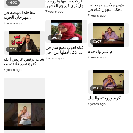
تركت حبيبيها وتزوجت
14:20
بدون ملابس ومصاصه
رجل ثرى فيرجع العشيق
هكذا تتجول فتاه فى
ليكشف للزوج علامات
7 years ago
مفاجاة الموضه فى
شوارع مصر بسبب ابنتها
فى جسمها كان يراها كان
7 years ago
مهرجان الجونه
يرها اثناء !!
السينمائى وفيلم يوم
7 years ago
الدين بث مباشر مع
حنفى السيد
10:09
10:07
فتاه لعوب تضع سم فى
10:12
ام عبير والاحلام
الاكل لاهلها من اجل
متعــ ـ ـتها مع عشيقها
7 years ago
7 years ago
شاب يرفض عريس اخته
لكثرة تعدد علاقته مع
البنات ولم يكتفى بذالك
7 years ago
فقط !
10:09
كرم وزوجته والشك
7 years ago