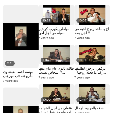
صلاة الفجر
البحرين
10:38
10:05
اخ يـ ــأخذ ر و ح اخيه من
مواطن يكهرب كولدير
اجل بطه !!
مياه من اجل لص
الكوبايات والمفاجاه كانت
7 years ago
7 years ago
ّ!!!
7:34
10:01
2:31
ترفض الرجوع لطليقها
طالبه ثانوى عام ينام معها
بوسة احمد الفيشاوى
رغم ما فعله زوجها !!
7 اشخاص بسبب
لزوجته فى مهرجان
شاهد الان مع حنفى
المسؤله الاجتماعيه
7 years ago
7 years ago
الجونه السينمائى بث
السيد
7 years ago
مباشر مع حنفى السيد
10:00
12:14
شقه بالغربيه للرجال !!
عثمان من اجل الشهامه
والرجوله مذا فعل ! حلقه