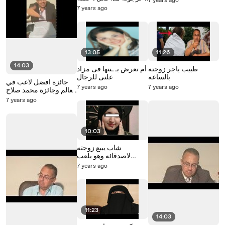
7 years ago
رائعه مع حنفى السيد
7 years ago
13:05
11:26
14:03
طبيب ياجر زوجته
أم تعرض بـ ـنتها فى مزاد
بالساعه
علنى للرجال
جائزة افضل لاعب في
7 years ago
7 years ago
العالم وجائزة محمد صلاح
والفرحه فى مصر بث
7 years ago
مباشر مع حنفى السيد
10:03
شاب يبيع زوجته
لاصدقائه وهو يلعب
القمار
7 years ago
11:23
14:03