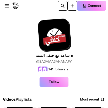
Skip to main content
Connect
ساعه مع حنفى السيد
@SA3AMA3AHANAFY
141
followers
Follow
Most recent
Videos
Playlists