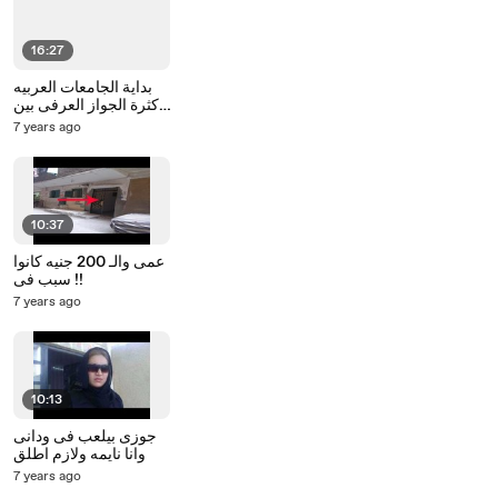
16:27
بداية الجامعات العربيه
وكثرة الجواز العرفى بين
الطلبه
7 years ago
10:37
عمى والـ 200 جنيه كانوا
سبب فى !!
7 years ago
10:13
جوزى بيلعب فى ودانى
وانا نايمه ولازم اطلق
7 years ago