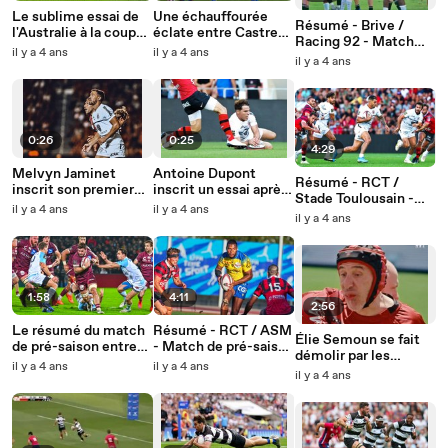
Le sublime essai de
Une échauffourée
Résumé - Brive /
l'Australie à la coupe
éclate entre Castres
Racing 92 - Match
du monde de Rugby à
et Montpellier
il y a 4 ans
il y a 4 ans
Pré-Saison 2022/23
il y a 4 ans
13
0:26
0:25
4:29
Melvyn Jaminet
Antoine Dupont
Résumé - RCT /
inscrit son premier
inscrit un essai après
Stade Toulousain -
essai avec Toulouse
3 minutes face au
il y a 4 ans
il y a 4 ans
Match Pré-saison
il y a 4 ans
RCT
2022/23
1:58
4:11
2:56
Le résumé du match
Résumé - RCT / ASM
Élie Semoun se fait
de pré-saison entre
- Match de pré-saison
démolir par les
Bayonne et l’UBB
2022/23
il y a 4 ans
il y a 4 ans
joueurs du RCT
il y a 4 ans