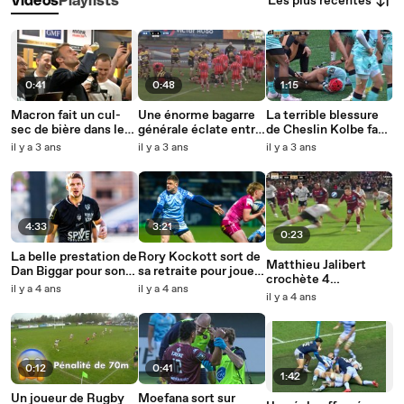
Les plus récentes
Vidéos
Playlists
0:41
0:48
1:15
Macron fait un cul-
Une énorme bagarre
La terrible blessure
sec de bière dans les
générale éclate entre
de Cheslin Kolbe face
vestiaires des
Albi et Tarbes
à Lyon
il y a 3 ans
il y a 3 ans
il y a 3 ans
Toulousains
4:33
3:21
0:23
La belle prestation de
Rory Kockott sort de
Matthieu Jalibert
Dan Biggar pour son
sa retraite pour jouer
crochète 4
premier match à
face à Exeter
il y a 4 ans
il y a 4 ans
défenseurs à la suite
il y a 4 ans
Mayol
face à Brive
0:12
0:41
1:42
Un joueur de Rugby
Moefana sort sur