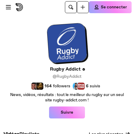
Passer au contenu principal
Se connecter
Rugby Addict
@RugbyAddict
164
followers
6
suivis
News, vidéos, résultats : tout le meilleur du rugby sur un seul
site rugby-addict.com !
Suivre