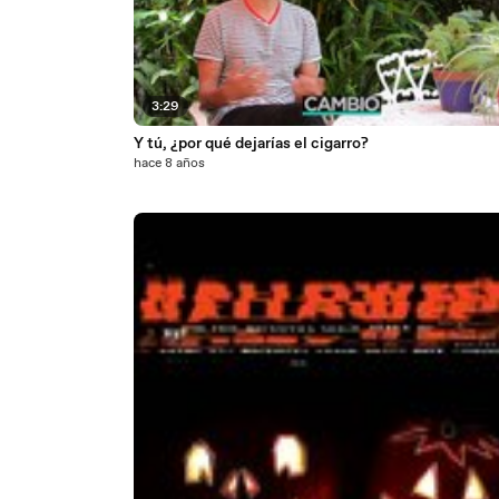
3:29
Y tú, ¿por qué dejarías el cigarro?
hace 8 años