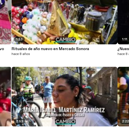
1:53
1:11
evo
Rituales de año nuevo en Mercado Sonora
¿Nues
hace 8 años
hace 8
2:53
2:2