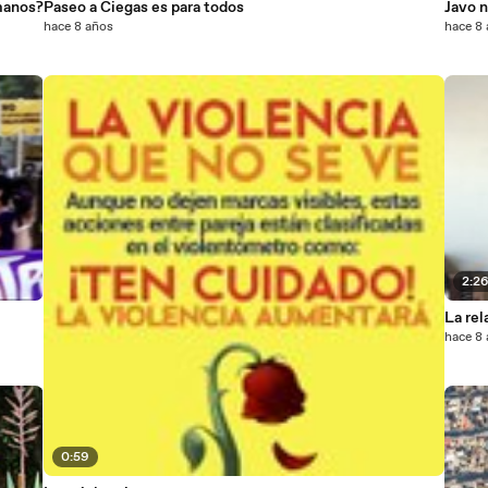
manos?
Paseo a Ciegas es para todos
Javo n
hace 8 años
hace 8
2:2
La rel
hace 8
0:59