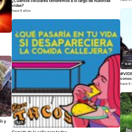
hace 8
¿Cuántos celulares tendremos a lo largo de nuestras
vidas?
hace 8 años
4:41
#VIDE
cono
hace 8
Sí y
1:29