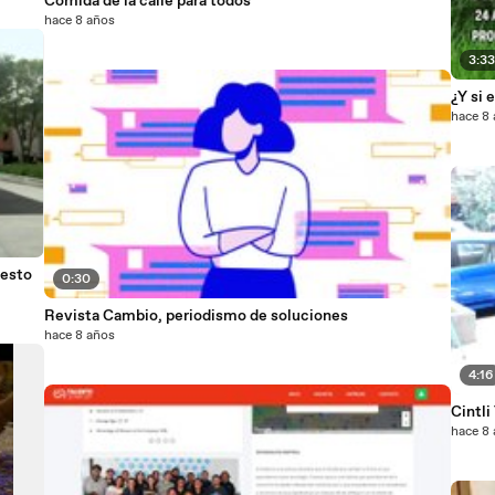
Comida de la calle para todos
hace 8 años
3:3
¿Y si 
hace 8
 esto
0:30
Revista Cambio, periodismo de soluciones
hace 8 años
4:16
Cintli 
hace 8