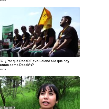
 años
O ️ ¿Por qué DocsDF evolucionó a lo que hoy
cemos como DocsMx?
 años