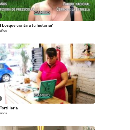
3
el bosque contara tu historia?
 años
Tortilleria
 años