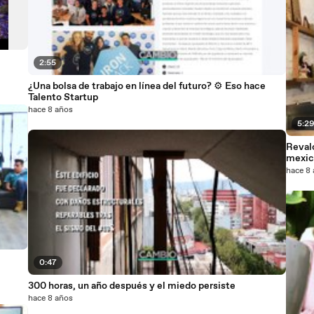
2:55
¿Una bolsa de trabajo en línea del futuro? ⚙️ Eso hace
Talento Startup
hace 8 años
5:2
Revalo
mexic
hace 8
0:47
300 horas, un año después y el miedo persiste
hace 8 años