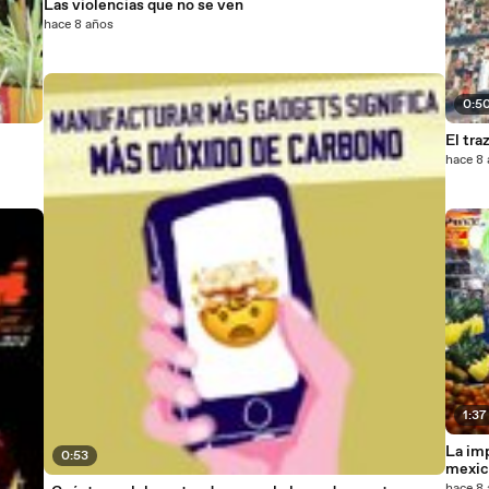
Las violencias que no se ven
hace 8 años
0:5
El tra
hace 8
1:37
La im
0:53
mexic