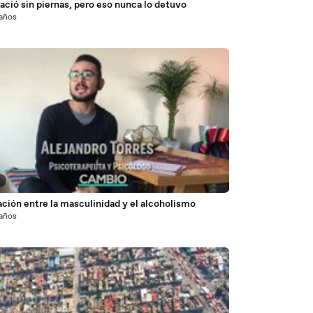
ació sin piernas, pero eso nunca lo detuvo
 años
6
ación entre la masculinidad y el alcoholismo
 años