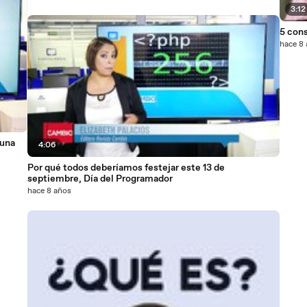
3:12
5 cons
hace 8
 una
4:06
Por qué todos deberíamos festejar este 13 de
septiembre, Día del Programador
hace 8 años