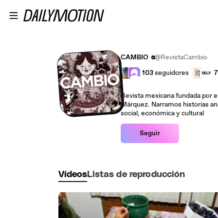
Saltar al contenido principal
CAMBIO
@RevistaCambio
103
seguidores
7
Revista mexicana fundada por el
Márquez. Narramos historias ana
social, económica y cultural
Seguir
Vídeos
Listas de reproducción