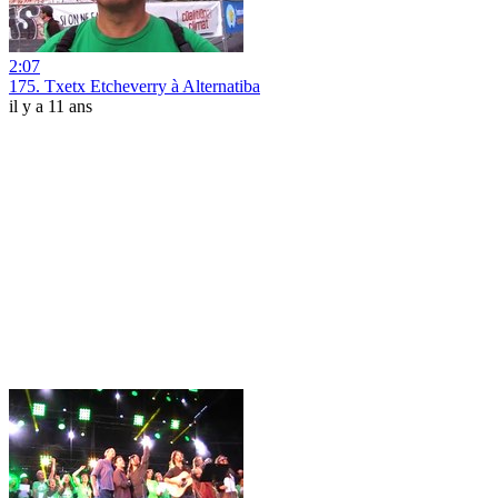
2:07
175. Txetx Etcheverry à Alternatiba
il y a 11 ans