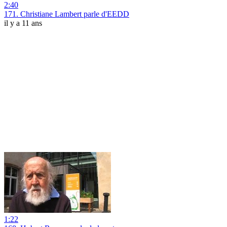
2:40
171. Christiane Lambert parle d'EEDD
il y a 11 ans
1:22