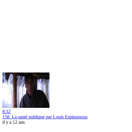
8:32
158. La santé publique par Louis Espinassous
il y a 12 ans