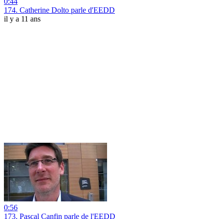
0:44
174. Catherine Dolto parle d'EEDD
il y a 11 ans
0:56
173. Pascal Canfin parle de l'EEDD