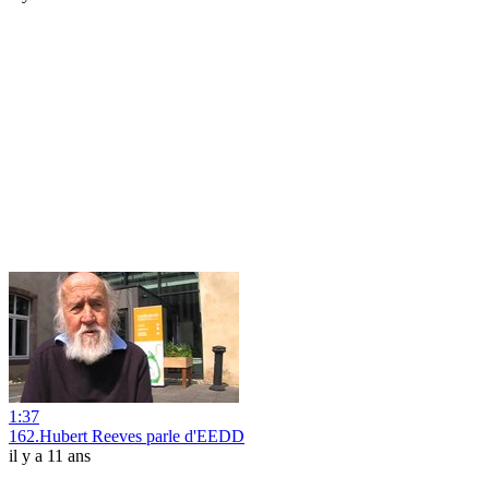
1:37
162.Hubert Reeves parle d'EEDD
il y a 11 ans