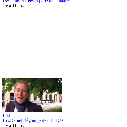
168. Hubert Reeves parle de la nature
il y a 11 ans
1:43
165.Daniel Béguin parle d'EEDD
il y a 11 ans