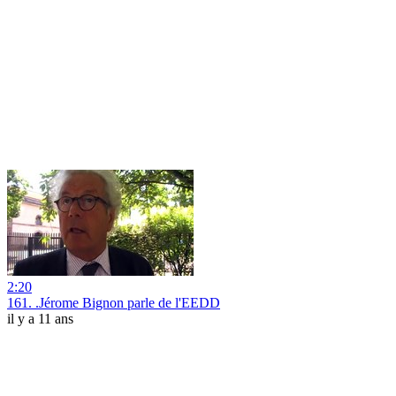
2:20
161. .Jérome Bignon parle de l'EEDD
il y a 11 ans