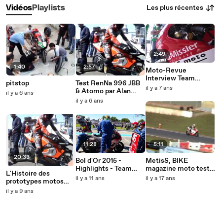
Les plus récentes
Vidéos
Playlists
2:49
1:40
2:57
Moto-Revue
Interview Team
pitstop
Test RenNa 996 JBB
METISS | Bol d'Or
il y a 7 ans
& Atomo par Alan
il y a 6 ans
2009 | Magny-Cours
Cathcart
il y a 6 ans
11:28
5:11
20:33
Bol d'Or 2015 -
MetisS, BIKE
Highlights - Team
magazine moto test.
L'Histoire des
MetisS #45
Essai prototype moto
il y a 11 ans
il y a 17 ans
prototypes motos
MetisS
JBB
il y a 9 ans