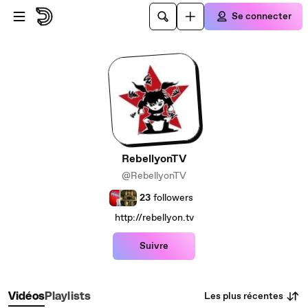
Passer au contenu principal
Se connecter
RebellyonTV
@RebellyonTV
23
followers
http://rebellyon.tv
Suivre
Les plus récentes
Vidéos
Playlists