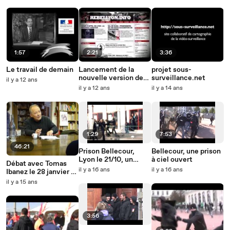
1:57
2:21
3:36
Le travail de demain
Lancement de la
projet sous-
nouvelle version de
surveillance.net
il y a 12 ans
Rebellyon
il y a 12 ans
il y a 14 ans
1:29
7:53
46:21
Prison Bellecour,
Bellecour, une prison
Lyon le 21/10, un
à ciel ouvert
Débat avec Tomas
jeune fait un malaise
il y a 16 ans
il y a 16 ans
Ibanez le 28 janvier au
Cedrats
il y a 15 ans
3:56